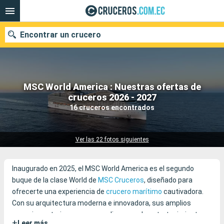
Encontrar un crucero
MSC World America : Nuestras ofertas de
Nuestros destinos
cruceros 2026 - 2027
16 cruceros encontrados
Fecha de salida
Puertos
Compañías
Ver las 22 fotos siguientes
Buscar
Inaugurado en 2025, el MSC World America es el segundo
buque de la clase World de
MSC Cruceros
, diseñado para
ofrecerte una experiencia de
crucero marítimo
cautivadora.
Con su arquitectura moderna e innovadora, sus amplios
espacios exteriores y una amplia gama de entretenimientos,
+
Leer más