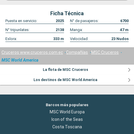
Ficha Técnica
Puesta en servicio:
2025
N° de pasajeros:
6700
N° tripunlates:
2138
Manga:
47
m
Eslora:
333
m
Velocidad:
23
Nudos
Cruceros www.cruceros.com.ec
Compañías
MSC Cruceros
MSC World America
La flota de MSC Cruceros
Los destinos de MSC World America
Barcos más populares
MSC World Europa
Icon of the Seas
Costa Toscana