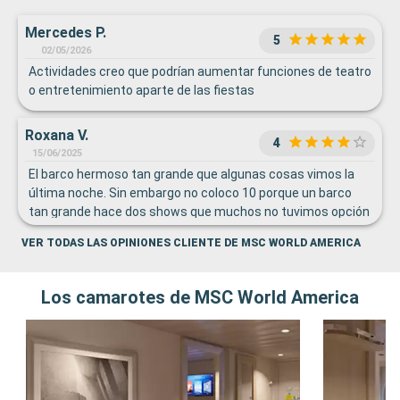
Mercedes P.
5
02/05/2026
Actividades creo que podrían aumentar funciones de teatro
o entretenimiento aparte de las fiestas
Roxana V.
4
15/06/2025
El barco hermoso tan grande que algunas cosas vimos la
última noche. Sin embargo no coloco 10 porque un barco
tan grande hace dos shows que muchos no tuvimos opción
de reservar y dos veces como muchísima gente vimos
VER TODAS LAS OPINIONES CLIENTE DE MSC WORLD AMERICA
parados y en la entrada y en los cruceros anteriores la parte
de explicación de los shows era en español era un barco
lleno de latinos mucho muchos jubilados que no entendían
Los camarotes de MSC World America
más allá de lo necesario.. igual falta más actividades. La
parte de arriba impresionante.