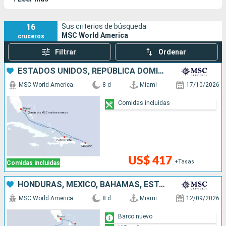
está dirigido a familias, a los amantes de la relajación y a los
cruceristas que desean disfrutar de una oferta variada de
actividades y espectáculos en el mar. El buque está
16
Sus criterios de búsqueda:
MSC World America
cruceros
organizado en siete distritos distintos, cada uno
proponiéndote un ambiente y unas experiencias únicas. El
Filtrar
Ordenar
MSC World America posee dos sister-ships, el
MSC World
ESTADOS UNIDOS, REPÚBLICA DOMINICANA, PUERTO RICO, BAHAMAS
Europa
y el
MSC World Asia
.
MSC World America
8 d
Miami
17/10/2026
Comidas incluidas
US$ 417
+Tasas
Comidas incluidas
HONDURAS, MÉXICO, BAHAMAS, ESTADOS UNIDOS
MSC World America
8 d
Miami
12/09/2026
Barco nuevo