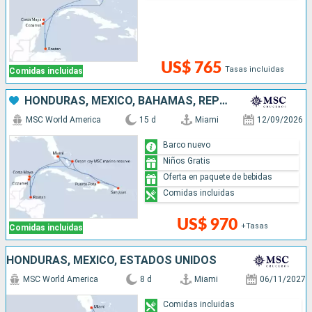
US$ 765
Tasas incluidas
Comidas incluidas
HONDURAS, MÉXICO, BAHAMAS, REPÚBLICA DOMINICANA, PUERTO RICO, ESTADOS UNIDOS
MSC World America
15 d
Miami
12/09/2026
Barco nuevo
Niños Gratis
Oferta en paquete de bebidas
Comidas incluidas
US$ 970
+Tasas
Comidas incluidas
HONDURAS, MÉXICO, ESTADOS UNIDOS
MSC World America
8 d
Miami
06/11/2027
Comidas incluidas