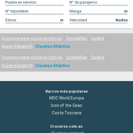
Puesta en servicio:
N° de pasajeros:
N° tripunlates:
Manga:
m
Eslora:
m
Velocidad:
Nudos
Cruceros www.cruceros.com.ec
Compañías
Cunard
Queen Elizabeth
Cruceros Atlántico
Cruceros www.cruceros.com.ec
Compañías
Cunard
Queen Elizabeth
Cruceros Atlántico
Barcos más populares
MSC World Europa
Icon of the Seas
Costa Toscana
Cruceros.com.ec