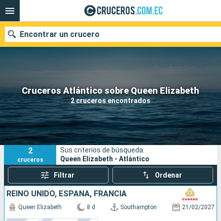
Encontrar un crucero
Nuestros destinos
Cruceros Atlántico sobre Queen Elizabeth
2 cruceros encontrados
Fecha de salida
Puertos
Compañías
2
Sus criterios de búsqueda:
Buscar
Queen Elizabeth - Atlántico
cruceros
Filtrar
Ordenar
REINO UNIDO, ESPAÑA, FRANCIA
Queen Elizabeth
8 d
Southampton
21/02/2027