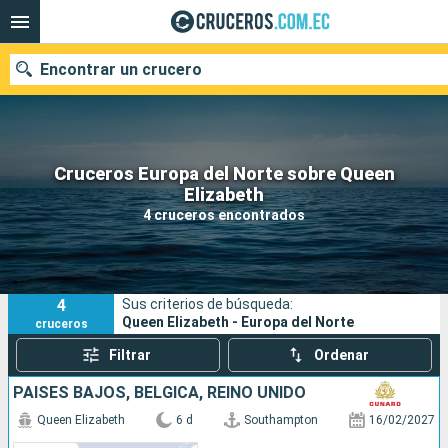
Encontrar un crucero
Cruceros Europa del Norte sobre Queen
Nuestros destinos
Elizabeth
4 cruceros encontrados
Fecha de salida
Puertos
Compañías
4
Sus criterios de búsqueda:
Buscar
Queen Elizabeth - Europa del Norte
cruceros
Filtrar
Ordenar
PAISES BAJOS, BÉLGICA, REINO UNIDO
Queen Elizabeth
6 d
Southampton
16/02/2027