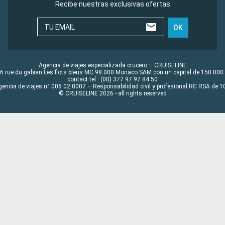
Recibe nuestras exclusivas ofertas
TU EMAIL
OK
Agencia de viajes especializada crucero – CRUISELINE
6 rue du gabian Les flots bleus MC 98 000 Monaco SAM con un capital de 150 000
contact tel : (00) 377 97 97 84 50
gencia de viajes n° 006 02 0007 – Responsabilidad civil y profesional RC RSA de
© CRUISELINE 2026 - all rights reserved