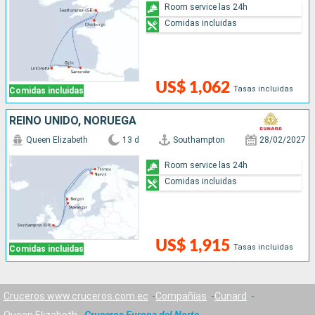
Room service las 24h
Comidas incluidas
US$ 1,062
Tasas incluidas
Comidas incluidas
REINO UNIDO, NORUEGA
Queen Elizabeth
13 d
Southampton
28/02/2027
Room service las 24h
Comidas incluidas
US$ 1,915
Tasas incluidas
Comidas incluidas
Cruceros www.cruceros.com.ec
Compañías
Cunard