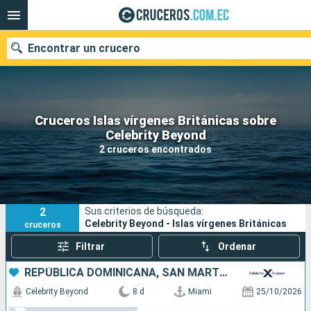
Encontrar un crucero
Cruceros Islas vírgenes Británicas sobre
Nuestros destinos
Celebrity Beyond
2 cruceros encontrados
Fecha de salida
Puertos
Compañías
2
Sus criterios de búsqueda:
Buscar
Celebrity Beyond - Islas vírgenes Británicas
cruceros
Filtrar
Ordenar
REPÚBLICA DOMINICANA, SAN MARTÍN, ESTADOS UNIDOS
Celebrity Beyond
8 d
Miami
25/10/2026