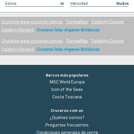
Eslora:
m
Velocidad:
Nudos
Cruceros www.cruceros.com.ec
Compañías
Celebrity Cruises
Celebrity Beyond
Cruceros Islas vírgenes Británicas
Cruceros www.cruceros.com.ec
Compañías
Celebrity Cruises
Celebrity Beyond
Cruceros Islas vírgenes Británicas
Barcos más populares
MSC World Europa
Icon of the Seas
Costa Toscana
Cruceros.com.ec
¿Quiénes somos?
Preguntas frecuentes
Condiciones generales de venta