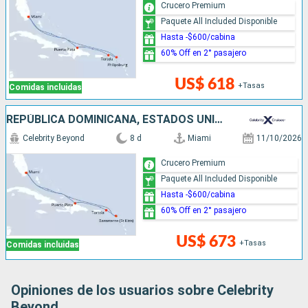
Crucero Premium
Paquete All Included Disponible
Hasta -$600/cabina
60% Off en 2° pasajero
US$ 618
+Tasas
Comidas incluidas
REPÚBLICA DOMINICANA, ESTADOS UNIDOS
Celebrity Beyond
8 d
Miami
11/10/2026
Crucero Premium
Paquete All Included Disponible
Hasta -$600/cabina
60% Off en 2° pasajero
US$ 673
+Tasas
Comidas incluidas
Opiniones de los usuarios sobre Celebrity
Beyond