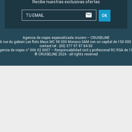
Recibe nuestras exclusivas ofertas
TU EMAIL
OK
Agencia de viajes especializada crucero – CRUISELINE
6 rue du gabian Les flots bleus MC 98 000 Monaco SAM con un capital de 150 000
contact tel : (00) 377 97 97 84 50
gencia de viajes n° 006 02 0007 – Responsabilidad civil y profesional RC RSA de
© CRUISELINE 2026 - all rights reserved