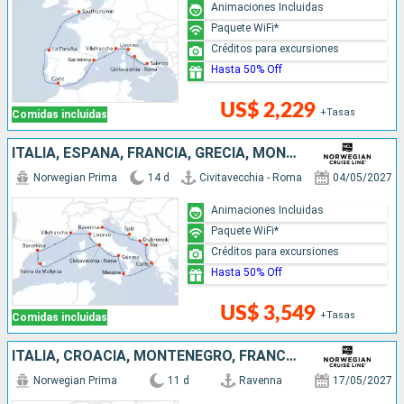
Animaciones Incluidas
Paquete WiFi*
Créditos para excursiones
Hasta 50% Off
US$ 2,229
+Tasas
Comidas incluidas
ITALIA, ESPAÑA, FRANCIA, GRECIA, MONTENEGRO, CROACIA
Norwegian Prima
14 d
Civitavecchia - Roma
04/05/2027
Animaciones Incluidas
Paquete WiFi*
Créditos para excursiones
Hasta 50% Off
US$ 3,549
+Tasas
Comidas incluidas
ITALIA, CROACIA, MONTENEGRO, FRANCIA, ESPAÑA
Norwegian Prima
11 d
Ravenna
17/05/2027