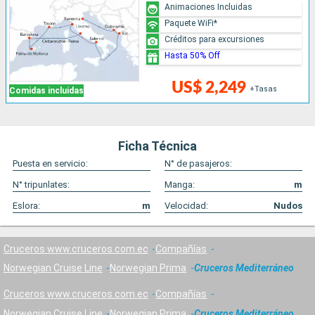
Animaciones Incluidas
Paquete WiFi*
Créditos para excursiones
Hasta 50% Off
US$ 2,249
+Tasas
Comidas incluidas
Ficha Técnica
Puesta en servicio:
N° de pasajeros:
N° tripunlates:
Manga:
m
Eslora:
m
Velocidad:
Nudos
Cruceros www.cruceros.com.ec
Compañías
Norwegian Cruise Line
Norwegian Prima
Cruceros Mediterráneo
Cruceros www.cruceros.com.ec
Compañías
Norwegian Cruise Line
Norwegian Prima
Cruceros Mediterráneo