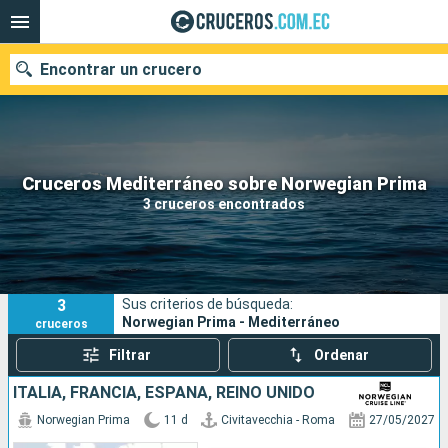
Encontrar un crucero
Nuestros destinos
Cruceros Mediterráneo sobre Norwegian Prima
3 cruceros encontrados
Fecha de salida
Puertos
Compañías
3
Sus criterios de búsqueda:
Buscar
Norwegian Prima - Mediterráneo
cruceros
Filtrar
Ordenar
ITALIA, FRANCIA, ESPAÑA, REINO UNIDO
Norwegian Prima
11 d
Civitavecchia - Roma
27/05/2027