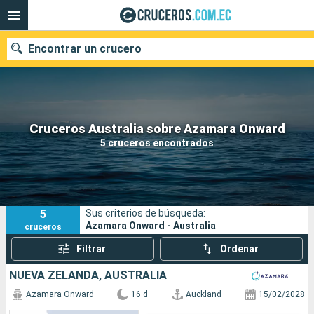
Encontrar un crucero
Nuestros destinos
Cruceros Australia sobre Azamara Onward
5 cruceros encontrados
Fecha de salida
Puertos
Compañías
5
Sus criterios de búsqueda:
Buscar
Azamara Onward - Australia
cruceros
Filtrar
Ordenar
NUEVA ZELANDA, AUSTRALIA
Azamara Onward
16 d
Auckland
15/02/2028