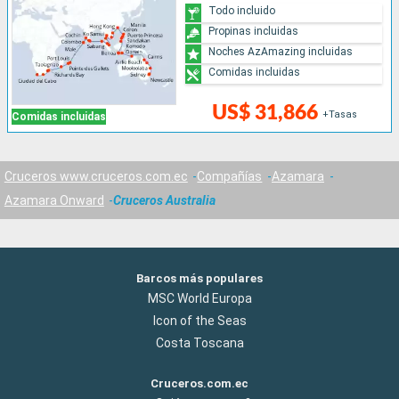
Todo incluido
Propinas incluidas
Noches AzAmazing incluidas
Comidas incluidas
US$ 31,866
+Tasas
Comidas incluidas
Cruceros www.cruceros.com.ec
Compañías
Azamara
Azamara Onward
Cruceros Australia
Barcos más populares
MSC World Europa
Icon of the Seas
Costa Toscana
Cruceros.com.ec