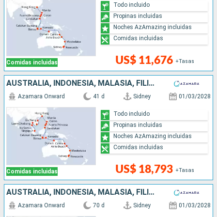
Todo incluido
Propinas incluidas
Noches AzAmazing incluidas
Comidas incluidas
US$ 11,676
+Tasas
Comidas incluidas
AUSTRALIA, INDONESIA, MALASIA, FILIPINAS, CHINA, VIETNAM, TAILANDIA, SINGAPUR
Azamara Onward
41 d
Sidney
01/03/2028
Todo incluido
Propinas incluidas
Noches AzAmazing incluidas
Comidas incluidas
US$ 18,793
+Tasas
Comidas incluidas
AUSTRALIA, INDONESIA, MALASIA, FILIPINAS, CHINA, VIETNAM, TAILANDIA, SINGAPUR, SRI LANKA, INDIA, MALDIVAS, MAURICE, FRANCIA, MADAGASCAR, SUDAFRICA
Azamara Onward
70 d
Sidney
01/03/2028