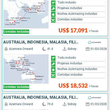
Todo incluido
Propinas incluidas
Noches AzAmazing incluidas
Comidas incluidas
US$ 17,091
+Tasas
Comidas incluidas
AUSTRALIA, INDONESIA, MALASIA, FILIPINAS, CHINA, VIETNAM, TAILANDIA, SINGAPUR
Azamara Onward
41 d
Sidney
01/03/2028
Todo incluido
Propinas incluidas
Noches AzAmazing incluidas
Comidas incluidas
US$ 18,532
+Tasas
Comidas incluidas
AUSTRALIA, INDONESIA, MALASIA, FILIPINAS, CHINA, VIETNAM, TAILANDIA, SINGAPUR, SRI LANKA, INDIA, MALDIVAS, MAURICE, FRANCIA, MADAGASCAR, SUDAFRICA
Azamara Onward
70 d
Sidney
01/03/2028