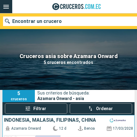
Encontrar un crucero
Nuestros destinos
Cruceros asia sobre Azamara Onward
5 cruceros encontrados
Fecha de salida
Puertos
Compañías
5
Sus criterios de búsqueda:
Buscar
Azamara Onward - asia
cruceros
Filtrar
Ordenar
INDONESIA, MALASIA, FILIPINAS, CHINA
Azamara Onward
12 d
Benoa
17/03/2028