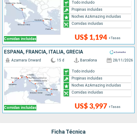
Todo incluido
Propinas incluidas
Noches AzAmazing incluidas
Comidas incluidas
US$ 1,194
+Tasas
Comidas incluidas
ESPAÑA, FRANCIA, ITALIA, GRECIA
Azamara Onward
15 d
Barcelona
28/11/2026
Todo incluido
Propinas incluidas
Noches AzAmazing incluidas
Comidas incluidas
US$ 3,997
+Tasas
Comidas incluidas
Ficha Técnica