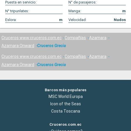
Puesta en servicio:
N° de pasajeros:
N° tripunlates:
Manga:
m
Eslora:
m
Velocidad:
Nudos
Cruceros www.cruceros.com.ec
Compañías
Azamara
Azamara Onward
Cruceros Grecia
Cruceros www.cruceros.com.ec
Compañías
Azamara
Azamara Onward
Cruceros Grecia
Barcos más populares
MSC World Europa
Icon of the Seas
Costa Toscana
Cruceros.com.ec