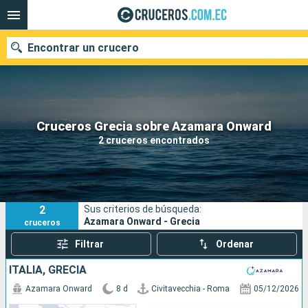
Encontrar un crucero
Nuestros destinos
Cruceros Grecia sobre Azamara Onward
2 cruceros encontrados
Fecha de salida
Puertos
Compañías
2
Sus criterios de búsqueda:
Buscar
Azamara Onward - Grecia
cruceros
Filtrar
Ordenar
ITALIA, GRECIA
Azamara Onward
8 d
Civitavecchia - Roma
05/12/2026