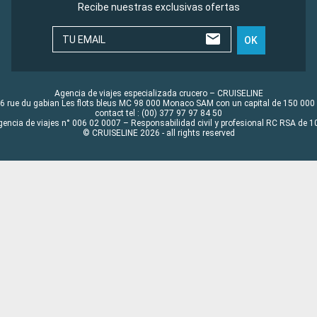
Recibe nuestras exclusivas ofertas
TU EMAIL
OK
Agencia de viajes especializada crucero – CRUISELINE
6 rue du gabian Les flots bleus MC 98 000 Monaco SAM con un capital de 150 000
contact tel : (00) 377 97 97 84 50
gencia de viajes n° 006 02 0007 – Responsabilidad civil y profesional RC RSA de
© CRUISELINE 2026 - all rights reserved