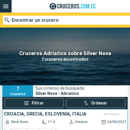
Encontrar un crucero
Nuestros destinos
Cruceros Adriatico sobre Silver Nova
7 cruceros encontrados
Fecha de salida
Puertos
Compañías
7
Sus criterios de búsqueda:
Buscar
Silver Nova - Adriatico
cruceros
Filtrar
Ordenar
CROACIA, GRECIA, ESLOVENIA, ITALIA
Silver Nova
11 d
Venecia
24/08/2027