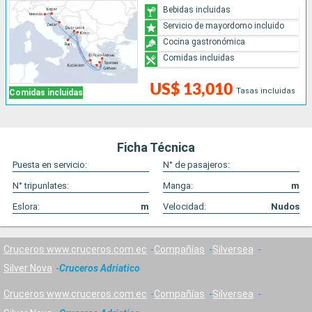
Bebidas incluidas
Servicio de mayordomo incluido
Cocina gastronómica
Comidas incluidas
US$ 13,010
Tasas incluidas
Comidas incluidas
Ficha Técnica
Puesta en servicio:
N° de pasajeros:
N° tripunlates:
Manga:
m
Eslora:
m
Velocidad:
Nudos
Cruceros www.cruceros.com.ec
Compañías
Silversea
Silver Nova
Cruceros Adriatico
Cruceros www.cruceros.com.ec
Compañías
Silversea