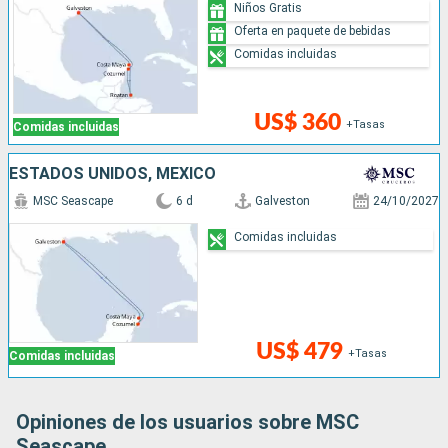
Niños Gratis
Oferta en paquete de bebidas
Comidas incluidas
US$ 360
+Tasas
Comidas incluidas
ESTADOS UNIDOS, MÉXICO
MSC Seascape
6 d
Galveston
24/10/2027
Comidas incluidas
US$ 479
+Tasas
Comidas incluidas
Opiniones de los usuarios sobre MSC
Seascape