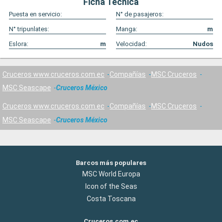
Ficha Técnica
Puesta en servicio:
N° de pasajeros:
N° tripunlates:
Manga:
m
Eslora:
m
Velocidad:
Nudos
Cruceros www.cruceros.com.ec
Compañías
MSC Cruceros
MSC Seascape
Cruceros México
Cruceros www.cruceros.com.ec
Compañías
MSC Cruceros
MSC Seascape
Cruceros México
Barcos más populares
MSC World Europa
Icon of the Seas
Costa Toscana
Cruceros.com.ec