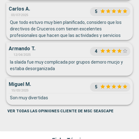
Carlos A.
5
03/07/2025
Que todo estuvo muy bien planificado, considero que los
directivos de Cruceros.com tienen excelentes
profesionales que hacen que las actividades y servicios
brindados a bordo le dejen a cada pasajero el deseo de
Armando T.
querer volver a vivir una nueva experiencia.
4
12/04/2025
la slaida fue muy complicada por grupos demoro mucjo y
estaba desorganizada
Miguel M.
5
15/03/2025
Son muy divertidas
VER TODAS LAS OPINIONES CLIENTE DE MSC SEASCAPE