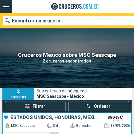
Encontrar un crucero
Nuestros destinos
Cruceros México sobre MSC Seascape
2 cruceros encontrados
Fecha de salida
Puertos
Compañías
2
Sus criterios de búsqueda:
Buscar
MSC Seascape - México
cruceros
Filtrar
Ordenar
ESTADOS UNIDOS, HONDURAS, MÉXICO
MSC Seascape
8 d
Galveston
13/09/2026