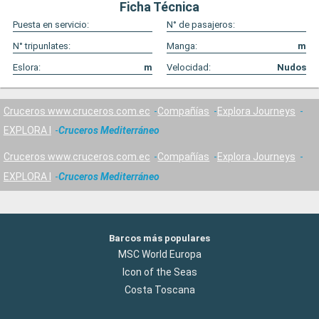
Ficha Técnica
Puesta en servicio:
N° de pasajeros:
N° tripunlates:
Manga:
m
Eslora:
m
Velocidad:
Nudos
Cruceros www.cruceros.com.ec
Compañías
Explora Journeys
EXPLORA I
Cruceros Mediterráneo
Cruceros www.cruceros.com.ec
Compañías
Explora Journeys
EXPLORA I
Cruceros Mediterráneo
Barcos más populares
MSC World Europa
Icon of the Seas
Costa Toscana