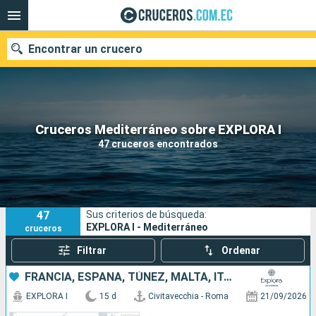
Encontrar un crucero
Nuestros destinos
Cruceros Mediterráneo sobre EXPLORA I
47 cruceros encontrados
Fecha de salida
Puertos
Compañías
47
Sus criterios de búsqueda:
Buscar
EXPLORA I - Mediterráneo
cruceros
Filtrar
Ordenar
FRANCIA, ESPAÑA, TÚNEZ, MALTA, ITALIA
EXPLORA I
15 d
Civitavecchia - Roma
21/09/2026