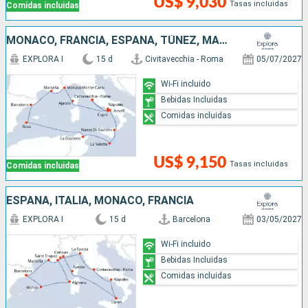
US$ 9,030
Tasas incluidas
Comidas incluidas
MONACO, FRANCIA, ESPAÑA, TÚNEZ, MALTA, ITALIA
EXPLORA I
15 d
Civitavecchia - Roma
05/07/2027
Wi-Fi incluido
Bebidas Incluidas
Comidas incluidas
US$ 9,150
Tasas incluidas
Comidas incluidas
ESPAÑA, ITALIA, MONACO, FRANCIA
EXPLORA I
15 d
Barcelona
03/05/2027
Wi-Fi incluido
Bebidas Incluidas
Comidas incluidas