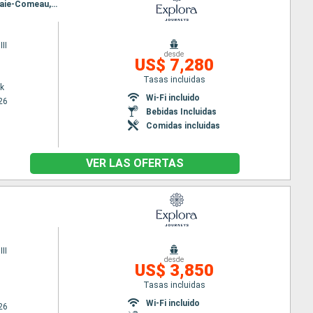
Itinerario : Nueva York, Portland (Oregon), Saint John, Islas de la Madeleine, Havre Saint Pierre, Baie-Comeau, Quebec
II
desde
US$ 7,280
Tasas incluidas
k
Wi-Fi incluido
26
Bebidas Incluidas
Comidas incluidas
VER LAS OFERTAS
II
desde
US$ 3,850
Tasas incluidas
Wi-Fi incluido
26