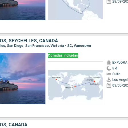
28/09/20
OS, SEYCHELLES, CANADÁ
eles, San Diego, San Francisco, Victoria - SC, Vancouver
Comidas incluidas
EXPLORA I
8 d
Suite
Los Angel
03/05/20
OS, CANADÁ