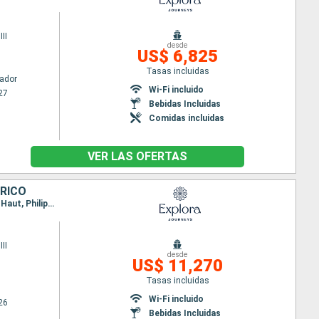
II
desde
US$ 6,825
Tasas incluidas
ador
Wi-Fi incluido
27
Bebidas Incluidas
Comidas incluidas
VER LAS OFERTAS
 RICO
Itinerario : Quebec, |La baie, Siete Islas, Sidney, Halifax, Nueva York, Miami, Saint John's, Terre de Haut, Philipsburg, San Juan
II
desde
US$ 11,270
Tasas incluidas
Wi-Fi incluido
26
Bebidas Incluidas