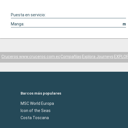
Puesta en servicio:
Manga:
m
Cruceros www.cruceros.com.ec
Compañías
Explora Journeys
EXPLORA
Barcos más populares
MSC World Europa
Icon of the Seas
Costa Toscana