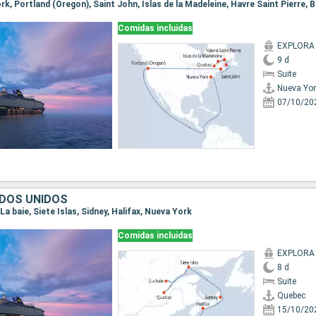
Comidas incluidas
EXPLORA I
9 d
Suite
Nueva Yor
07/10/20
DOS UNIDOS
|La baie, Siete Islas, Sidney, Halifax, Nueva York
Comidas incluidas
EXPLORA I
8 d
Suite
Quebec
15/10/20