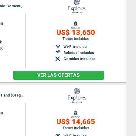
Itinerario : Nueva York, Portland (Oregon), Saint John, Islas de la Madeleine, Havre Saint Pierre, Baie-Comeau, Quebec, |La baie, Siete Islas, Sidney, Halifax, Nueva York
II
desde
US$ 13,650
Tasas incluidas
k
Wi-Fi incluido
26
Bebidas Incluidas
Comidas incluidas
VER LAS OFERTAS
Itinerario : Quebec, |La baie, Siete Islas, Charlottetown, Sidney, Halifax, Newport, Nueva York, Portland (Oregon), Saint John, Islas de la Madeleine, Havre Saint Pierre, Baie-Comeau, Quebec
II
desde
US$ 14,665
Tasas incluidas
Wi-Fi incluido