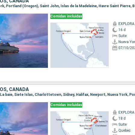
OS, CANADÁ
Comidas incluidas
EXPLORA I
16 d
Suite
Nueva Yor
07/10/20
OS, CANADÁ
Comidas incluidas
EXPLORA I
18 d
Suite
Quebec