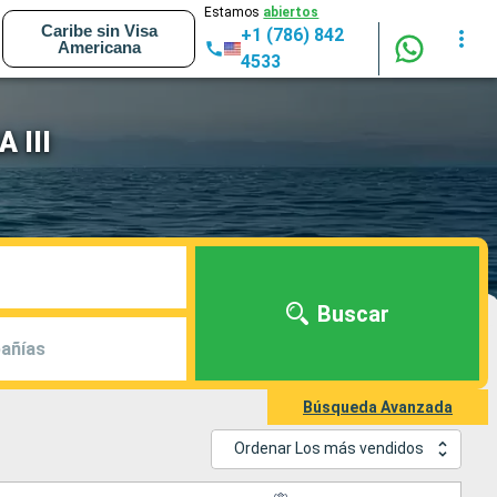
Estamos
abiertos
Caribe sin Visa
+1 (786) 842
Americana
4533
 III
Buscar
añías
Búsqueda Avanzada
Ordenar Los más vendidos