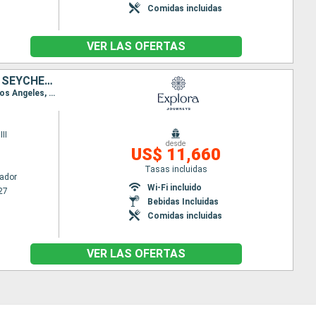
Comidas incluidas
VER LAS OFERTAS
PANAMÁ, FRANCIA, GUATEMALA, ARGENTINA, MÉXICO, ESTADOS UNIDOS, SEYCHELLES, CANADÁ
Itinerario : Fuerte amador, Acajutla, Puerto Quetzal, Puerto Madero, Huatulco, Puerto Vallarta, Los Angeles, San Diego, San Francisco, Victoria - SC, Vancouver
II
desde
US$ 11,660
Tasas incluidas
ador
Wi-Fi incluido
27
Bebidas Incluidas
Comidas incluidas
VER LAS OFERTAS