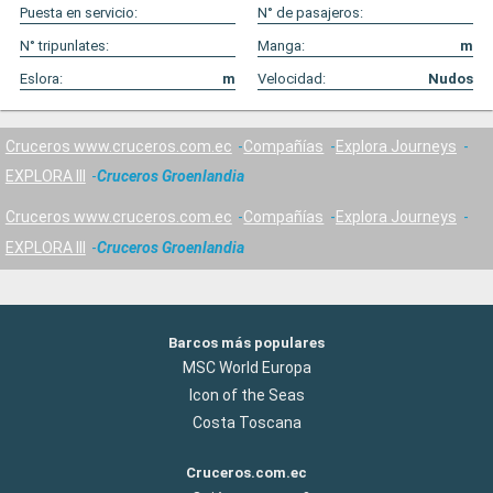
Puesta en servicio:
N° de pasajeros:
N° tripunlates:
Manga:
m
Eslora:
m
Velocidad:
Nudos
Cruceros www.cruceros.com.ec
Compañías
Explora Journeys
EXPLORA III
Cruceros Groenlandia
Cruceros www.cruceros.com.ec
Compañías
Explora Journeys
EXPLORA III
Cruceros Groenlandia
Barcos más populares
MSC World Europa
Icon of the Seas
Costa Toscana
Cruceros.com.ec