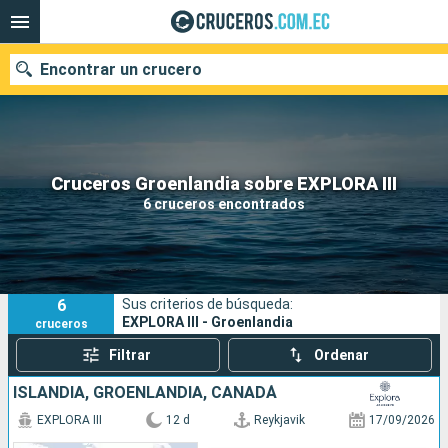
Encontrar un crucero
Nuestros destinos
Cruceros Groenlandia sobre EXPLORA III
6 cruceros encontrados
Fecha de salida
Puertos
Compañías
6
Sus criterios de búsqueda:
Buscar
EXPLORA III - Groenlandia
cruceros
Filtrar
Ordenar
ISLANDIA, GROENLANDIA, CANADÁ
EXPLORA III
12 d
Reykjavik
17/09/2026