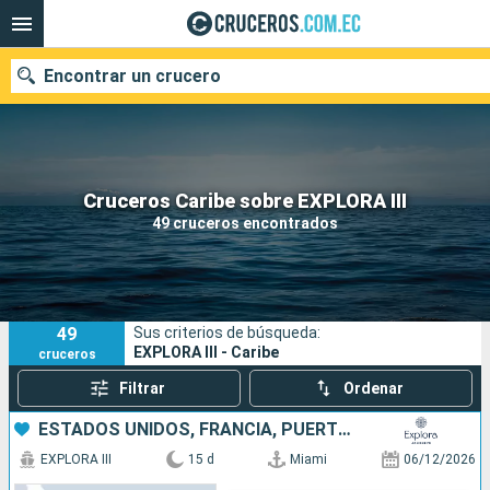
Encontrar un crucero
Nuestros destinos
Cruceros Caribe sobre EXPLORA III
49 cruceros encontrados
Fecha de salida
Puertos
Compañías
49
Sus criterios de búsqueda:
Buscar
EXPLORA III - Caribe
cruceros
Filtrar
Ordenar
ESTADOS UNIDOS, FRANCIA, PUERTO RICO, , ANTIGUA Y BARBUDA
EXPLORA III
15 d
Miami
06/12/2026