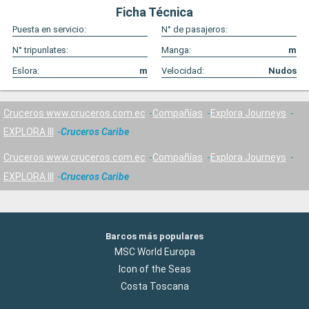
Ficha Técnica
Puesta en servicio:
N° de pasajeros:
N° tripunlates:
Manga:
m
Eslora:
m
Velocidad:
Nudos
Cruceros www.cruceros.com.ec
Compañías
Explora Journeys
EXPLORA III
Cruceros Caribe
Cruceros www.cruceros.com.ec
Compañías
Explora Journeys
EXPLORA III
Cruceros Caribe
Barcos más populares
MSC World Europa
Icon of the Seas
Costa Toscana