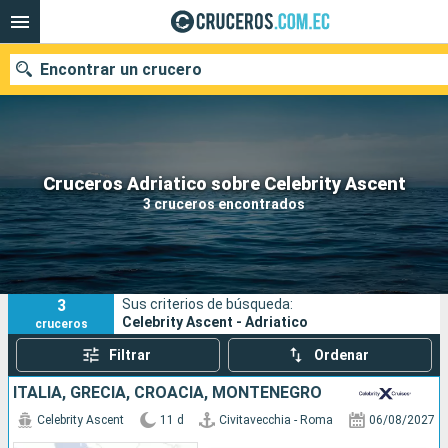
Encontrar un crucero
Nuestros destinos
Cruceros Adriatico sobre Celebrity Ascent
3 cruceros encontrados
Fecha de salida
Puertos
Compañías
3
Sus criterios de búsqueda:
Buscar
Celebrity Ascent - Adriatico
cruceros
Filtrar
Ordenar
ITALIA, GRECIA, CROACIA, MONTENEGRO
Celebrity Ascent
11 d
Civitavecchia - Roma
06/08/2027