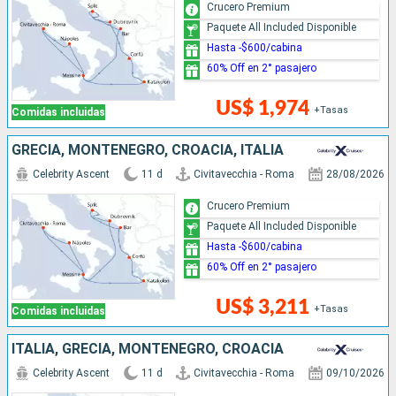
Crucero Premium
Paquete All Included Disponible
Hasta -$600/cabina
60% Off en 2° pasajero
US$ 1,974
+Tasas
Comidas incluidas
GRECIA, MONTENEGRO, CROACIA, ITALIA
Celebrity Ascent
11 d
Civitavecchia - Roma
28/08/2026
Crucero Premium
Paquete All Included Disponible
Hasta -$600/cabina
60% Off en 2° pasajero
US$ 3,211
+Tasas
Comidas incluidas
ITALIA, GRECIA, MONTENEGRO, CROACIA
Celebrity Ascent
11 d
Civitavecchia - Roma
09/10/2026