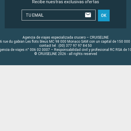
Recibe nuestras exclusivas ofertas
TU EMAIL
OK
Agencia de viajes especializada crucero – CRUISELINE
6 rue du gabian Les flots bleus MC 98 000 Monaco SAM con un capital de 150 000
contact tel : (00) 377 97 97 84 50
gencia de viajes n° 006 02 0007 – Responsabilidad civil y profesional RC RSA de
© CRUISELINE 2026 - all rights reserved