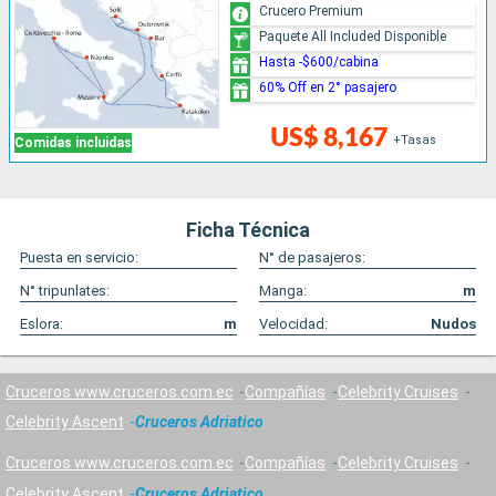
Crucero Premium
Paquete All Included Disponible
Hasta -$600/cabina
60% Off en 2° pasajero
US$ 8,167
+Tasas
Comidas incluidas
Ficha Técnica
Puesta en servicio:
N° de pasajeros:
N° tripunlates:
Manga:
m
Eslora:
m
Velocidad:
Nudos
Cruceros www.cruceros.com.ec
Compañías
Celebrity Cruises
Celebrity Ascent
Cruceros Adriatico
Cruceros www.cruceros.com.ec
Compañías
Celebrity Cruises
Celebrity Ascent
Cruceros Adriatico