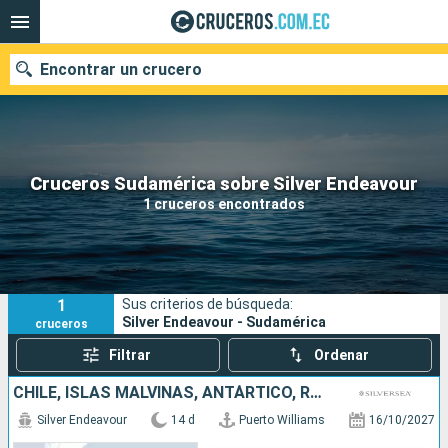
Encontrar un crucero
Nuestros destinos
Cruceros Sudamérica sobre Silver Endeavour
1 cruceros encontrados
Fecha de salida
Puertos
Compañías
1
Sus criterios de búsqueda:
Buscar
Silver Endeavour - Sudamérica
cruceros
Filtrar
Ordenar
CHILE, ISLAS MALVINAS, ANTÁRTICO, REINO UNIDO
Silver Endeavour
14 d
Puerto Williams
16/10/2027