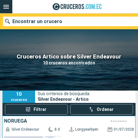
Encontrar un crucero
Nuestros destinos
Cruceros Artico sobre Silver Endeavour
10 cruceros encontrados
Fecha de salida
Puertos
Compañías
10
Sus criterios de búsqueda:
Buscar
Silver Endeavour - Artico
cruceros
Filtrar
Ordenar
NORUEGA
Silver Endeavour
8 d
Longyearbyen
01/07/2028