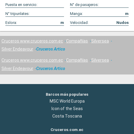
Puesta en servicio:
N° de pasajeros:
N° tripunlates:
Manga:
m
Eslora:
m
Velocidad:
Nudos
Cruceros www.cruceros.com.ec
Compañías
Silversea
Silver Endeavour
Cruceros Artico
Cruceros www.cruceros.com.ec
Compañías
Silversea
Silver Endeavour
Cruceros Artico
Barcos más populares
MSC World Europa
Icon of the Seas
Costa Toscana
Cruceros.com.ec