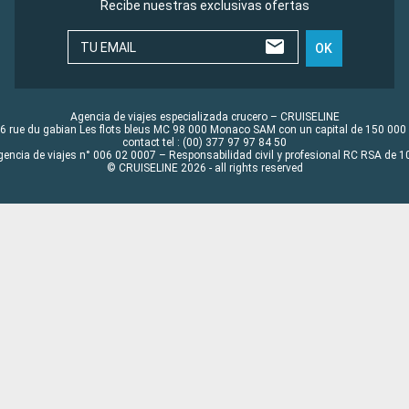
Recibe nuestras exclusivas ofertas
TU EMAIL
OK
Agencia de viajes especializada crucero – CRUISELINE
6 rue du gabian Les flots bleus MC 98 000 Monaco SAM con un capital de 150 000
contact tel : (00) 377 97 97 84 50
gencia de viajes n° 006 02 0007 – Responsabilidad civil y profesional RC RSA de
© CRUISELINE 2026 - all rights reserved