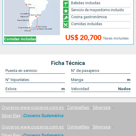
Bebidas incluidas
Servicio de mayordomo incluido
Cocina gastronómica
Comidas incluidas
US$ 20,700
Tasas incluidas
Comidas incluidas
Ficha Técnica
Puesta en servicio:
N° de pasajeros:
N° tripunlates:
Manga:
m
Eslora:
m
Velocidad:
Nudos
Cruceros www.cruceros.com.ec
Compañías
Silversea
Silver Ray
Cruceros Sudamérica
Cruceros www.cruceros.com.ec
Compañías
Silversea
Silver Ray
Cruceros Sudamérica