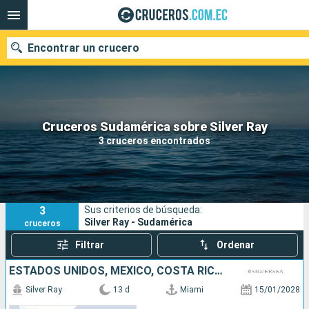
Encontrar un crucero
Nuestros destinos
Cruceros Sudamérica sobre Silver Ray
3 cruceros encontrados
Fecha de salida
Puertos
Compañías
3
Sus criterios de búsqueda:
Buscar
Silver Ray - Sudamérica
cruceros
Filtrar
Ordenar
ESTADOS UNIDOS, MÉXICO, COSTA RICA, PANAMÁ, ECUADOR, PERÚ
Silver Ray
13 d
Miami
15/01/2028