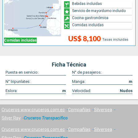
Bebidas incluidas
Servicio de mayordomo incluido
Cocina gastronómica
Comidas incluidas
US$ 8,100
Tasas incluidas
Comidas incluidas
Ficha Técnica
Puesta en servicio:
N° de pasajeros:
N° tripunlates:
Manga:
m
Eslora:
m
Velocidad:
Nudos
Cruceros www.cruceros.com.ec
Compañías
Silversea
Silver Ray
Cruceros Transpacifico
Cruceros www.cruceros.com.ec
Compañías
Silversea
Silver Ray
Cruceros Transpacifico