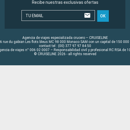
Recibe nuestras exclusivas ofertas
TU EMAIL
OK
Agencia de viajes especializada crucero – CRUISELINE
6 rue du gabian Les flots bleus MC 98 000 Monaco SAM con un capital de 150 000
contact tel : (00) 377 97 97 84 50
gencia de viajes n° 006 02 0007 – Responsabilidad civil y profesional RC RSA de
© CRUISELINE 2026 - all rights reserved