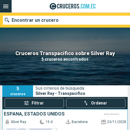
Encontrar un crucero
Nuestros destinos
Cruceros Transpacifico sobre Silver Ray
5 cruceros encontrados
Fecha de salida
Puertos
Compañías
5
Sus criterios de búsqueda:
Buscar
Silver Ray - Transpacifico
cruceros
Filtrar
Ordenar
ESPAÑA, ESTADOS UNIDOS
Silver Ray
15 d
Barcelona
23/11/2028