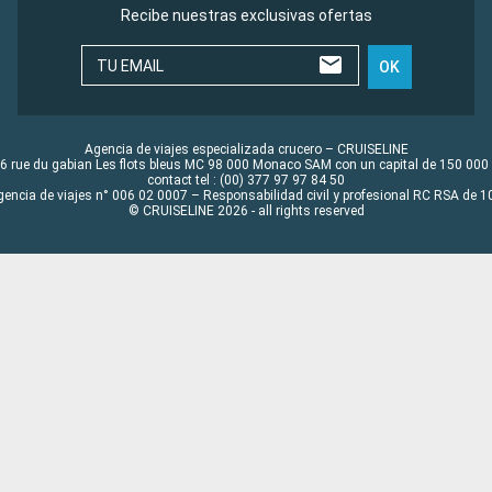
Recibe nuestras exclusivas ofertas
TU EMAIL
OK
Agencia de viajes especializada crucero – CRUISELINE
6 rue du gabian Les flots bleus MC 98 000 Monaco SAM con un capital de 150 000
contact tel : (00) 377 97 97 84 50
gencia de viajes n° 006 02 0007 – Responsabilidad civil y profesional RC RSA de
© CRUISELINE 2026 - all rights reserved