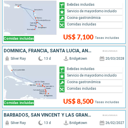
Bebidas incluidas
Servicio de mayordomo incluido
Cocina gastronómica
Comidas incluidas
US$ 7,100
Tasas incluidas
Comidas incluidas
DOMINICA, FRANCIA, SANTA LUCIA, ANTIGUA Y BARBUDA, BARBADOS, ESTADOS UNIDOS, SAN VINCENT Y LAS GRANADINAS, PUERTO RICO
Silver Ray
13 d
Bridgetown
20/03/2028
Bebidas incluidas
Servicio de mayordomo incluido
Cocina gastronómica
Comidas incluidas
US$ 8,500
Tasas incluidas
Comidas incluidas
BARBADOS, SAN VINCENT Y LAS GRANADINAS, GRENADA, SANTA LUCIA, ANTIGUA Y BARBUDA, SAN MARTÍN, FRANCIA, , ESTADOS UNIDOS
Silver Ray
13 d
Bridgetown
26/02/2027