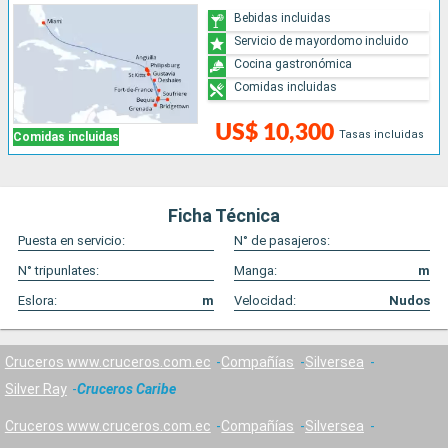
Bebidas incluidas
Servicio de mayordomo incluido
Cocina gastronómica
Comidas incluidas
US$ 10,300
Tasas incluidas
Comidas incluidas
Ficha Técnica
Puesta en servicio:
N° de pasajeros:
N° tripunlates:
Manga:
m
Eslora:
m
Velocidad:
Nudos
Cruceros www.cruceros.com.ec
Compañías
Silversea
Silver Ray
Cruceros Caribe
Cruceros www.cruceros.com.ec
Compañías
Silversea