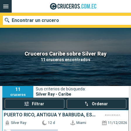
Encontrar un crucero
Nuestros destinos
Cruceros Caribe sobre Silver Ray
11 cruceros encontrados
Fecha de salida
Puertos
Compañías
11
Sus criterios de búsqueda:
Buscar
Silver Ray - Caribe
cruceros
Filtrar
Ordenar
PUERTO RICO, ANTIGUA Y BARBUDA, ESTADOS UNIDOS, FRANCIA,
Silver Ray
12 d
Miami
11/12/2026