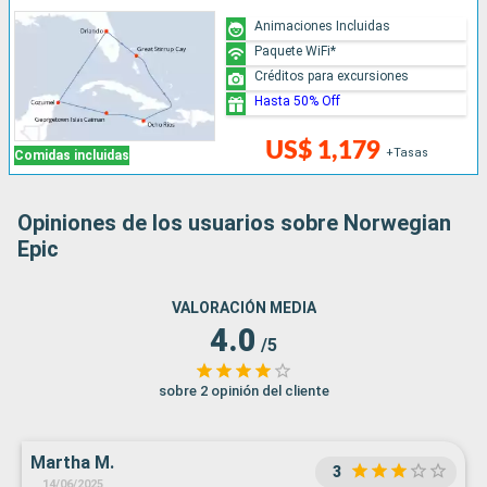
Animaciones Incluidas
Paquete WiFi*
Créditos para excursiones
Hasta 50% Off
US$ 1,179
+Tasas
Comidas incluidas
Opiniones de los usuarios sobre Norwegian
Epic
VALORACIÓN MEDIA
4.0
/5
sobre 2 opinión del cliente
Martha M.
3
14/06/2025