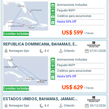
Animaciones Incluidas
Paquete WiFi*
Créditos para excursiones
Hasta 50% Off
US$ 599
+Tasas
Comidas incluidas
REPÚBLICA DOMINICANA, BAHAMAS, ESTADOS UNIDOS
Norwegian Epic
8 d
Orlando
07/01/2028
Animaciones Incluidas
Paquete WiFi*
Créditos para excursiones
Hasta 50% Off
US$ 629
+Tasas
Comidas incluidas
ESTADOS UNIDOS, BAHAMAS, JAMAICA, MÉXICO
Norwegian Epic
8 d
Orlando
20/12/2026