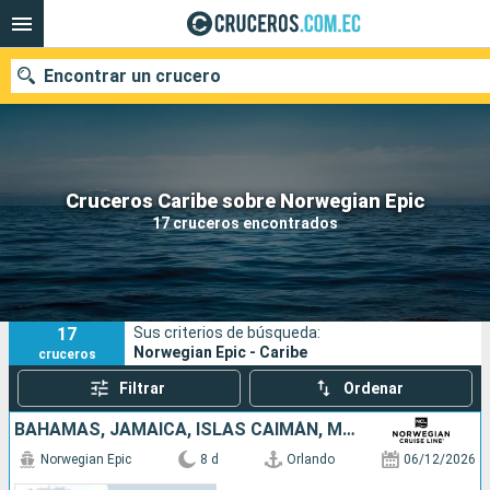
Encontrar un crucero
Nuestros destinos
Cruceros Caribe sobre Norwegian Epic
17 cruceros encontrados
Fecha de salida
Puertos
Compañías
17
Sus criterios de búsqueda:
Buscar
Norwegian Epic - Caribe
cruceros
Filtrar
Ordenar
BAHAMAS, JAMAICA, ISLAS CAIMÁN, MÉXICO, ESTADOS UNIDOS
Norwegian Epic
8 d
Orlando
06/12/2026