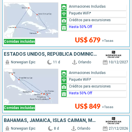
Animaciones Incluidas
Paquete WiFi*
Créditos para excursiones
Hasta 50% Off
US$ 679
+Tasas
Comidas incluidas
ESTADOS UNIDOS, REPÚBLICA DOMINICANA, PUERTO RICO, SAN MARTÍN, BAHAMAS
Norwegian Epic
11 d
Orlando
10/12/2027
Animaciones Incluidas
Paquete WiFi*
Créditos para excursiones
Hasta 50% Off
US$ 849
+Tasas
Comidas incluidas
BAHAMAS, JAMAICA, ISLAS CAIMÁN, MÉXICO, ESTADOS UNIDOS
Norwegian Epic
8 d
Orlando
27/12/2026