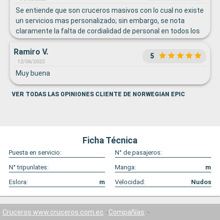
Se entiende que son cruceros masivos con lo cual no existe
un servicios mas personalizado; sin embargo, se nota
claramente la falta de cordialidad de personal en todos los
servicios, tanto de alimentos como de atencion al cliente,
Ramiro V.
servicio de tours, internet, etc. etc.
5
12/06/2022
Muy buena
VER TODAS LAS OPINIONES CLIENTE DE NORWEGIAN EPIC
Ficha Técnica
Puesta en servicio:
N° de pasajeros:
N° tripunlates:
Manga:
m
Eslora:
m
Velocidad:
Nudos
Cruceros www.cruceros.com.ec
Compañías