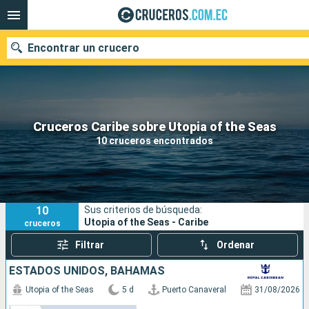
Encontrar un crucero
Nuestros destinos
Cruceros Caribe sobre Utopia of the Seas
10 cruceros encontrados
Fecha de salida
Puertos
Compañías
10
Sus criterios de búsqueda:
Buscar
Utopia of the Seas - Caribe
cruceros
Filtrar
Ordenar
ESTADOS UNIDOS, BAHAMAS
Utopia of the Seas
5 d
Puerto Canaveral
31/08/2026