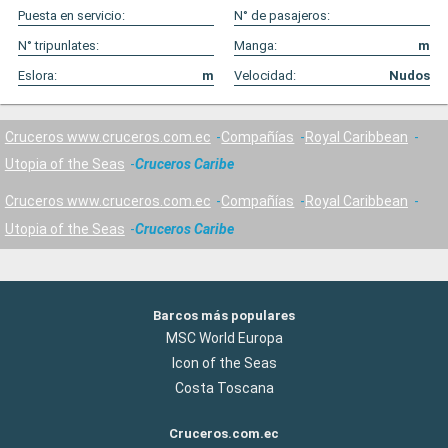
Puesta en servicio:
N° de pasajeros:
N° tripunlates:
Manga:
m
Eslora:
m
Velocidad:
Nudos
Cruceros www.cruceros.com.ec
Compañías
Royal Caribbean
Utopia of the Seas
Cruceros Caribe
Cruceros www.cruceros.com.ec
Compañías
Royal Caribbean
Utopia of the Seas
Cruceros Caribe
Barcos más populares
MSC World Europa
Icon of the Seas
Costa Toscana
Cruceros.com.ec