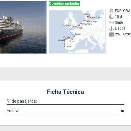
Comidas incluidas
EXPLORA
15 d
Suite
Lisboa
29/04/20
Ficha Técnica
N° de pasajeros:
Eslora:
m