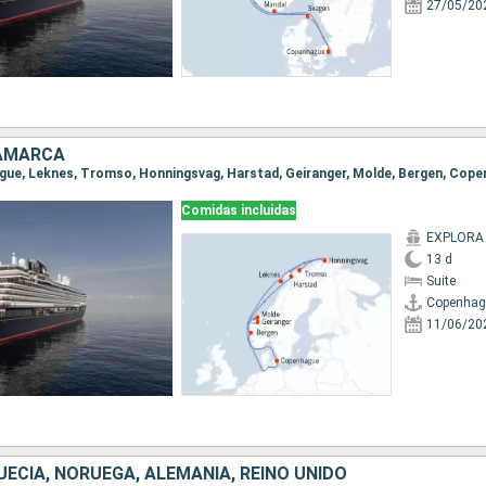
27/05/20
NAMARCA
ague, Leknes, Tromso, Honningsvag, Harstad, Geiranger, Molde, Bergen, Cop
Comidas incluidas
EXPLORA
13 d
Suite
Copenhag
11/06/20
ECIA, NORUEGA, ALEMANIA, REINO UNIDO