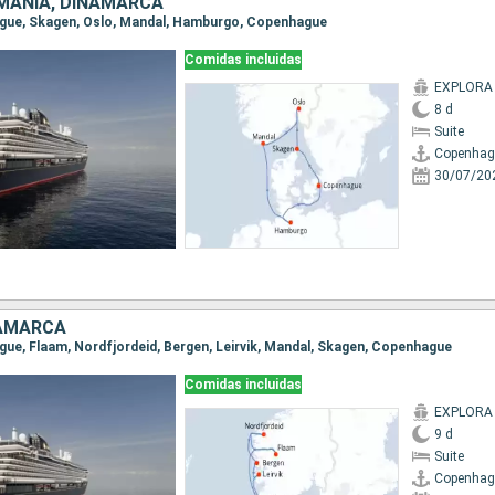
MANIA, DINAMARCA
hague, Skagen, Oslo, Mandal, Hamburgo, Copenhague
Comidas incluidas
EXPLORA
8 d
Suite
Copenhag
30/07/20
NAMARCA
ague, Flaam, Nordfjordeid, Bergen, Leirvik, Mandal, Skagen, Copenhague
Comidas incluidas
EXPLORA
9 d
Suite
Copenhag