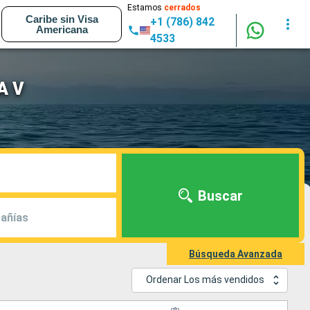
Estamos
cerrados
Caribe sin Visa
+1 (786) 842
Americana
4533
A V
Buscar
añías
Búsqueda Avanzada
Ordenar Los más vendidos