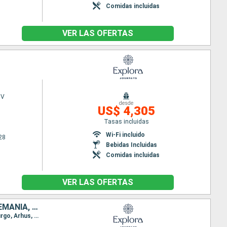
Comidas incluidas
VER LAS OFERTAS
 V
desde
US$ 4,305
Tasas incluidas
Wi-Fi incluido
28
Bebidas Incluidas
Comidas incluidas
VER LAS OFERTAS
PORTUGAL, ESPAÑA, FRANCIA, REINO UNIDO, BÉLGICA, PAISES BAJOS, ALEMANIA, DINAMARCA
Itinerario : Lisboa, Leixoes, La Coruña, Bilbao, Pauillac, Southampton, Brujas, Amsterdam, Hamburgo, Arhus, Copenhague