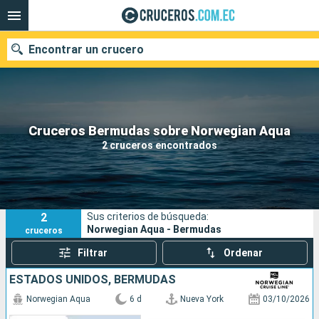
Encontrar un crucero
Nuestros destinos
Cruceros Bermudas sobre Norwegian Aqua
2 cruceros encontrados
Fecha de salida
Puertos
Compañías
2
Sus criterios de búsqueda:
Buscar
Norwegian Aqua - Bermudas
cruceros
Filtrar
Ordenar
ESTADOS UNIDOS, BERMUDAS
Norwegian Aqua
6 d
Nueva York
03/10/2026