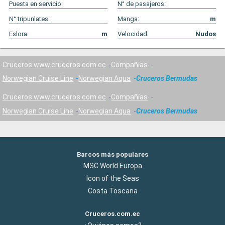
Puesta en servicio:
N° de pasajeros:
N° tripunlates:
Manga:
m
Eslora:
m
Velocidad:
Nudos
Cruceros www.cruceros.com.ec
Compañías
Norwegian Cruise Line
Norwegian Aqua
Cruceros Bermudas
Cruceros www.cruceros.com.ec
Compañías
Norwegian Cruise Line
Norwegian Aqua
Cruceros Bermudas
Barcos más populares
MSC World Europa
Icon of the Seas
Costa Toscana
Cruceros.com.ec