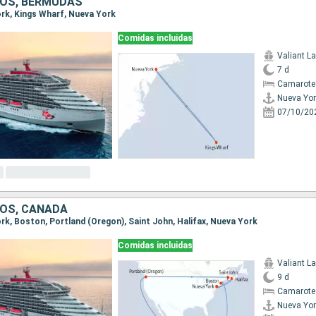
OS, BERMUDAS
York, Kings Wharf, Nueva York
Comidas incluidas
Valiant L
7 d
Camarote 
Nueva Yor
07/10/20
OS, CANADÁ
ork, Boston, Portland (Oregon), Saint John, Halifax, Nueva York
Comidas incluidas
Valiant L
9 d
Camarote 
Nueva Yor