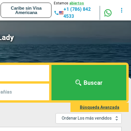
Estamos
abiertos
Caribe sin Visa
+1 (786) 842
Americana
4533
Lady
Buscar
añías
Búsqueda Avanzada
Ordenar Los más vendidos