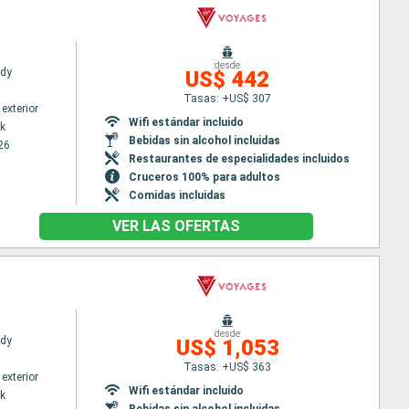
desde
ady
US$ 442
Tasas: +US$ 307
exterior
Wifi estándar incluido
k
Bebidas sin alcohol incluidas
26
Restaurantes de especialidades incluidos
Cruceros 100% para adultos
Comidas incluidas
VER LAS OFERTAS
desde
ady
US$ 1,053
Tasas: +US$ 363
exterior
Wifi estándar incluido
k
Bebidas sin alcohol incluidas