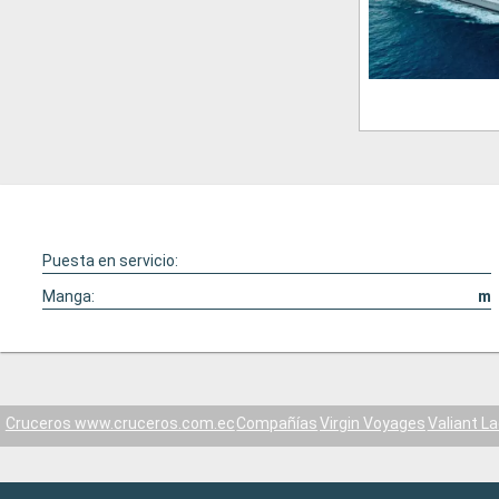
Puesta en servicio:
Manga:
m
Cruceros www.cruceros.com.ec
Compañías
Virgin Voyages
Valiant L