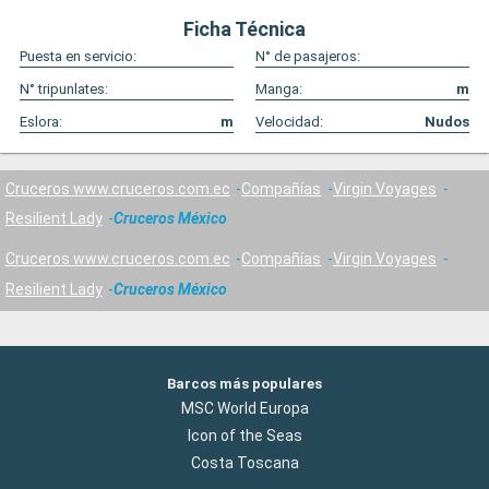
Ficha Técnica
Puesta en servicio:
N° de pasajeros:
N° tripunlates:
Manga:
m
Eslora:
m
Velocidad:
Nudos
Cruceros www.cruceros.com.ec
Compañías
Virgin Voyages
Resilient Lady
Cruceros México
Cruceros www.cruceros.com.ec
Compañías
Virgin Voyages
Resilient Lady
Cruceros México
Barcos más populares
MSC World Europa
Icon of the Seas
Costa Toscana