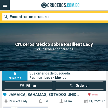
Encontrar un crucero
Nuestros destinos
Cruceros México sobre Resilient Lady
6 cruceros encontrados
Fecha de salida
Puertos
Compañías
6
Sus criterios de búsqueda:
Buscar
Resilient Lady - México
cruceros
Filtrar
Ordenar
JAMAICA, BAHAMAS, ESTADOS UNIDOS
Resilient Lady
8 d
Miami
21/02/2027