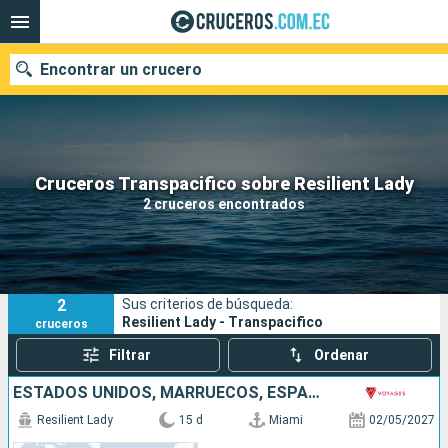
Encontrar un crucero
Nuestros destinos
Cruceros Transpacifico sobre Resilient Lady
2 cruceros encontrados
Fecha de salida
Puertos
Compañías
2
Sus criterios de búsqueda:
Buscar
Resilient Lady - Transpacifico
cruceros
Filtrar
Ordenar
ESTADOS UNIDOS, MARRUECOS, ESPAÑA
Resilient Lady
15 d
Miami
02/05/2027