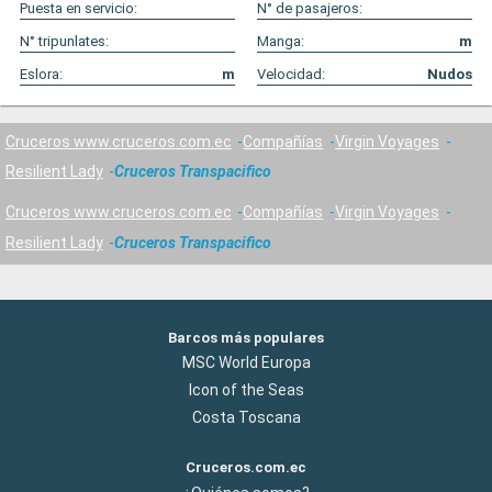
Puesta en servicio:
N° de pasajeros:
N° tripunlates:
Manga:
m
Eslora:
m
Velocidad:
Nudos
Cruceros www.cruceros.com.ec
Compañías
Virgin Voyages
Resilient Lady
Cruceros Transpacifico
Cruceros www.cruceros.com.ec
Compañías
Virgin Voyages
Resilient Lady
Cruceros Transpacifico
Barcos más populares
MSC World Europa
Icon of the Seas
Costa Toscana
Cruceros.com.ec