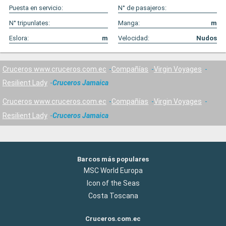
Puesta en servicio:
N° de pasajeros:
N° tripunlates:
Manga:
m
Eslora:
m
Velocidad:
Nudos
Cruceros www.cruceros.com.ec
Compañías
Virgin Voyages
Resilient Lady
Cruceros Jamaica
Cruceros www.cruceros.com.ec
Compañías
Virgin Voyages
Resilient Lady
Cruceros Jamaica
Barcos más populares
MSC World Europa
Icon of the Seas
Costa Toscana
Cruceros.com.ec