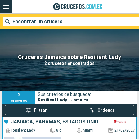
Encontrar un crucero
Nuestros destinos
Cruceros Jamaica sobre Resilient Lady
2 cruceros encontrados
Fecha de salida
Puertos
Compañías
2
Sus criterios de búsqueda:
Buscar
Resilient Lady - Jamaica
cruceros
Filtrar
Ordenar
JAMAICA, BAHAMAS, ESTADOS UNIDOS
Resilient Lady
8 d
Miami
21/02/2027