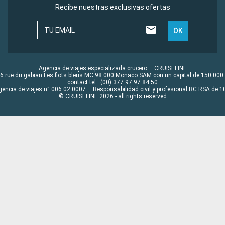
Recibe nuestras exclusivas ofertas
TU EMAIL
OK
Agencia de viajes especializada crucero – CRUISELINE
6 rue du gabian Les flots bleus MC 98 000 Monaco SAM con un capital de 150 000
contact tel : (00) 377 97 97 84 50
gencia de viajes n° 006 02 0007 – Responsabilidad civil y profesional RC RSA de
© CRUISELINE 2026 - all rights reserved