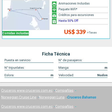
Animaciones Incluidas
Paquete WiFi*
Créditos para excursiones
Hasta 50% Off
US$ 339
+Tasas
Comidas incluidas
Ficha Técnica
Puesta en servicio:
N° de pasajeros:
N° tripunlates:
Manga:
m
Eslora:
m
Velocidad:
Nudos
Cruceros www.cruceros.com.ec
Compañías
Norwegian Cruise Line
Norwegian Luna
Cruceros Bahamas
Cruceros www.cruceros.com.ec
Compañías