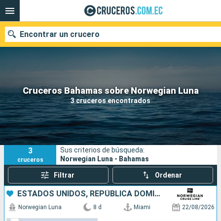
Encontrar un crucero
Nuestros destinos
Cruceros Bahamas sobre Norwegian Luna
3 cruceros encontrados
Fecha de salida
Puertos
Compañías
3
Sus criterios de búsqueda:
Buscar
Norwegian Luna - Bahamas
cruceros
Filtrar
Ordenar
ESTADOS UNIDOS, REPÚBLICA DOMINICANA, BAHAMAS
Norwegian Luna
8 d
Miami
22/08/2026