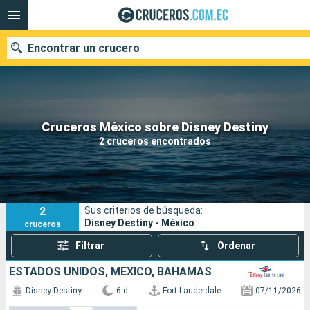
Encontrar un crucero
Nuestros destinos
Cruceros México sobre Disney Destiny
2 cruceros encontrados
Fecha de salida
Puertos
Compañías
2
Sus criterios de búsqueda:
Buscar
Disney Destiny - México
cruceros
Filtrar
Ordenar
ESTADOS UNIDOS, MÉXICO, BAHAMAS
Disney Destiny
6 d
Fort Lauderdale
07/11/2026