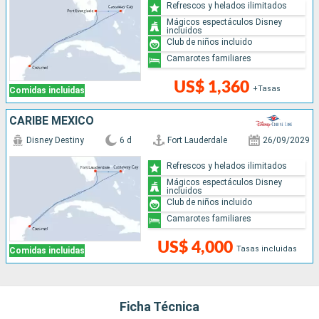
Refrescos y helados ilimitados
Mágicos espectáculos Disney
incluidos
Club de niños incluido
Camarotes familiares
US$ 1,360
+Tasas
Comidas incluidas
CARIBE MEXICO
Disney Destiny
6 d
Fort Lauderdale
26/09/2029
Refrescos y helados ilimitados
Mágicos espectáculos Disney
incluidos
Club de niños incluido
Camarotes familiares
US$ 4,000
Tasas incluidas
Comidas incluidas
Ficha Técnica