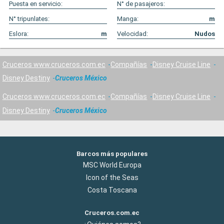
Puesta en servicio:
N° de pasajeros:
N° tripunlates:
Manga:
m
Eslora:
m
Velocidad:
Nudos
Cruceros www.cruceros.com.ec
Compañías
Disney Cruise Line
Disney Destiny
Cruceros México
Cruceros www.cruceros.com.ec
Compañías
Disney Cruise Line
Disney Destiny
Cruceros México
Barcos más populares
MSC World Europa
Icon of the Seas
Costa Toscana
Cruceros.com.ec