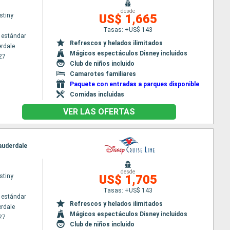
desde
stiny
US$ 1,665
Tasas: +US$ 143
 estándar
Refrescos y helados ilimitados
erdale
Mágicos espectáculos Disney incluidos
27
Club de niños incluido
Camarotes familiares
Paquete con entradas a parques disponible
Comidas incluidas
VER LAS OFERTAS
Lauderdale
desde
stiny
US$ 1,705
Tasas: +US$ 143
 estándar
Refrescos y helados ilimitados
erdale
Mágicos espectáculos Disney incluidos
27
Club de niños incluido