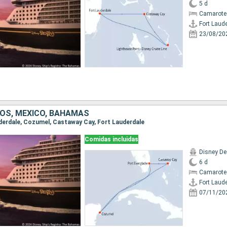
5 d
Camarote
Fort Laud
23/08/20
OS, MÉXICO, BAHAMAS
auderdale, Cozumel, Castaway Cay, Fort Lauderdale
Comidas incluidas
Disney De
6 d
Camarote
Fort Laud
07/11/20