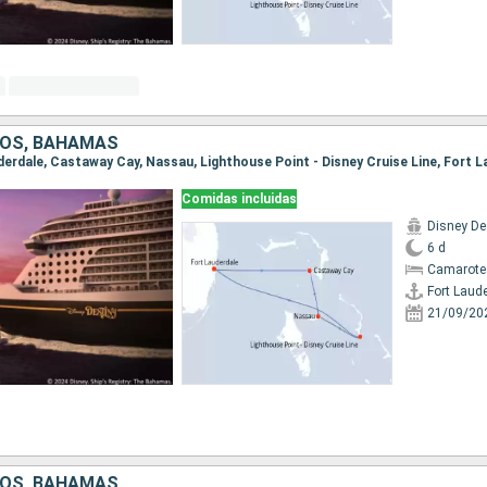
DOS, BAHAMAS
uderdale, Castaway Cay, Nassau, Lighthouse Point - Disney Cruise Line, Fort 
Comidas incluidas
Disney De
6 d
Camarote
Fort Laud
21/09/20
DOS, BAHAMAS