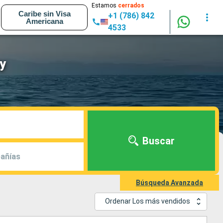
Estamos
cerrados
Caribe sin Visa
+1 (786) 842
Americana
4533
y
Buscar
añías
Búsqueda Avanzada
Ordenar Los más vendidos