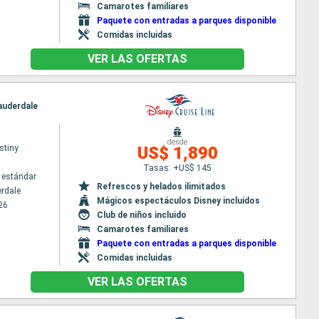
Camarotes familiares
Paquete con entradas a parques disponible
Comidas incluidas
VER LAS OFERTAS
Lauderdale
desde
stiny
US$ 1,890
Tasas: +US$ 145
 estándar
Refrescos y helados ilimitados
erdale
Mágicos espectáculos Disney incluidos
26
Club de niños incluido
Camarotes familiares
Paquete con entradas a parques disponible
Comidas incluidas
VER LAS OFERTAS