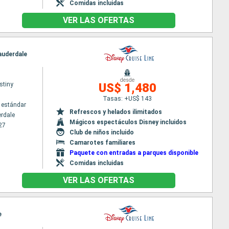
Comidas incluidas
VER LAS OFERTAS
Lauderdale
desde
stiny
US$ 1,480
Tasas: +US$ 143
 estándar
Refrescos y helados ilimitados
erdale
Mágicos espectáculos Disney incluidos
27
Club de niños incluido
Camarotes familiares
Paquete con entradas a parques disponible
Comidas incluidas
VER LAS OFERTAS
e