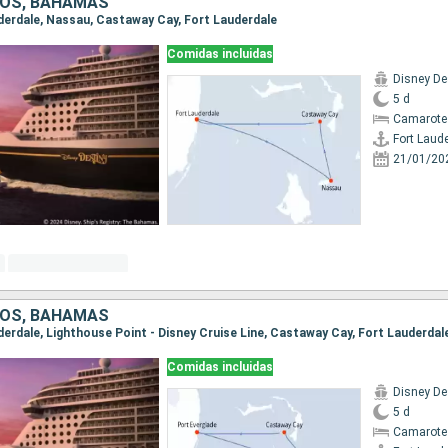
DOS, BAHAMAS
auderdale, Nassau, Castaway Cay, Fort Lauderdale
Comidas incluidas
Disney De
5 d
Camarote
Fort Laud
21/01/20
DOS, BAHAMAS
uderdale, Lighthouse Point - Disney Cruise Line, Castaway Cay, Fort Lauderdal
Comidas incluidas
Disney De
5 d
Camarote