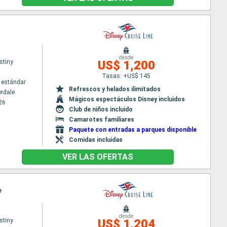
desde
stiny
US$ 1,200
Tasas: +US$ 145
 estándar
Refrescos y helados ilimitados
erdale
Mágicos espectáculos Disney incluidos
26
Club de niños incluido
Camarotes familiares
Paquete con entradas a parques disponible
Comidas incluidas
VER LAS OFERTAS
e
desde
stiny
US$ 1,204