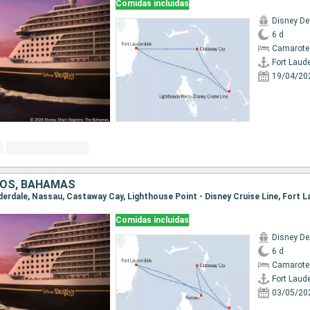
Comidas incluidas
Disney De
6 d
Camarote
Fort Laud
19/04/20
DOS, BAHAMAS
uderdale, Nassau, Castaway Cay, Lighthouse Point - Disney Cruise Line, Fort 
Comidas incluidas
Disney De
6 d
Camarote
Fort Laud
03/05/20