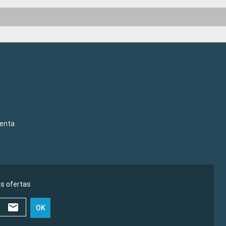
venta
as ofertas
OK