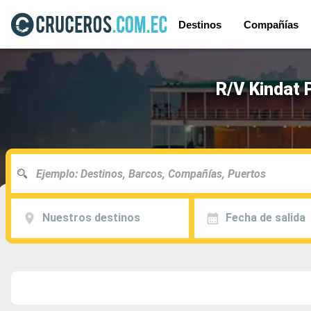
Destinos
Compañías
R/V Kindat 
Nuestros destinos
Fecha de salida