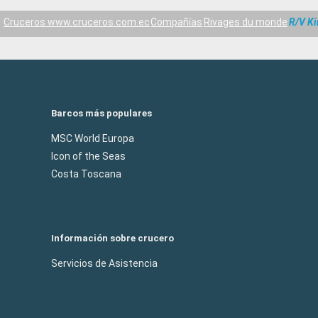
Cruceros www.cruceros.com.ec
Compañías
Rivages du monde
R/V K
Barcos más populares
MSC World Europa
Icon of the Seas
Costa Toscana
Información sobre crucero
Servicios de Asistencia