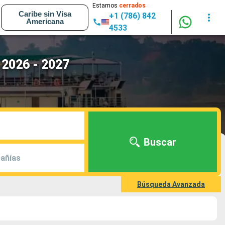
Estamos
cerrados
Caribe sin Visa
+1 (786) 842
Americana
4533
 2026 - 2027
Buscar
añías
Búsqueda Avanzada