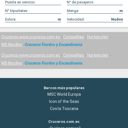
Puesta en servicio:
N° de pasajeros:
N° tripunlates:
Manga:
m
Eslora:
m
Velocidad:
Nudos
Cruceros www.cruceros.com.ec
Compañías
Hurtigruten
MS Nordlys
Cruceros Fiordos y Escandinavia
Cruceros www.cruceros.com.ec
Compañías
Hurtigruten
MS Nordlys
Cruceros Fiordos y Escandinavia
Barcos más populares
MSC World Europa
Icon of the Seas
Costa Toscana
Cruceros.com.ec