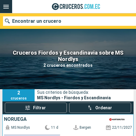
Encontrar un crucero
Cruceros Fiordos y Escandinavia sobre MS
Nuestros destinos
Nordlys
2 cruceros encontrados
Fecha de salida
Puertos
Compañías
2
Sus criterios de búsqueda:
Buscar
MS Nordlys - Fiordos y Escandinavia
cruceros
Filtrar
Ordenar
NORUEGA
MS Nordlys
11 d
Bergen
22/11/2027