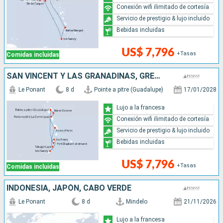
Conexión wifi ilimitado de cortesía
Servicio de prestigio & lujo incluido
Bebidas incluidas
US$ 7,796
+Tasas
Comidas incluidas
SAN VINCENT Y LAS GRANADINAS, GRENADA, SANTA LUCIA, DOMINICA
Le Ponant
8 d
Pointe a pitre (Guadalupe)
17/01/2028
Lujo a la francesa
Conexión wifi ilimitado de cortesía
Servicio de prestigio & lujo incluido
Bebidas incluidas
US$ 7,796
+Tasas
Comidas incluidas
INDONESIA, JAPÓN, CABO VERDE
Le Ponant
8 d
Mindelo
21/11/2026
Lujo a la francesa