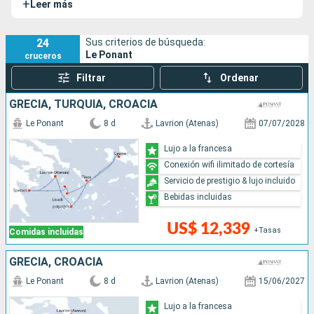
+
Leer más
completamente renovado en Génova entre 2019 y 2021.
24
Sus criterios de búsqueda:
Le Ponant
cruceros
Filtrar
Ordenar
GRECIA, TURQUÍA, CROACIA
Le Ponant
8 d
Lavrion (Atenas)
07/07/2028
Lujo a la francesa
Conexión wifi ilimitado de cortesía
Servicio de prestigio & lujo incluido
Bebidas incluidas
US$ 12,339
+Tasas
Comidas incluidas
GRECIA, CROACIA
Le Ponant
8 d
Lavrion (Atenas)
15/06/2027
Lujo a la francesa