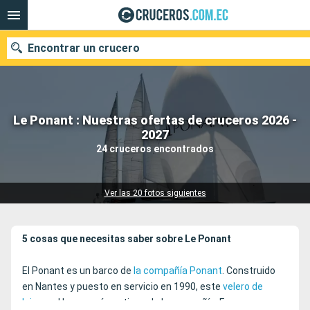
Encontrar un crucero
Le Ponant : Nuestras ofertas de cruceros 2026 -
Nuestros destinos
2027
24 cruceros encontrados
Fecha de salida
Puertos
Compañías
Ver las 20 fotos siguientes
Buscar
5 cosas que necesitas saber sobre Le Ponant
El Ponant es un barco de
la compañía Ponant
. Construido
en Nantes y puesto en servicio en 1990, este
velero de
lujo
es el barco más antiguo de la compañía. Fue