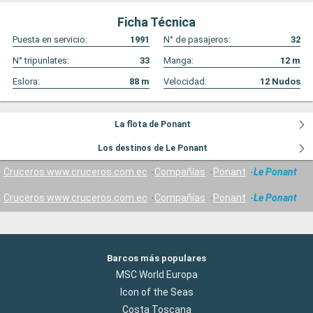
Ficha Técnica
Puesta en servicio:
1991
N° de pasajeros:
32
N° tripunlates:
33
Manga:
12
m
Eslora:
88
m
Velocidad:
12
Nudos
La flota de Ponant
Los destinos de Le Ponant
Cruceros www.cruceros.com.ec
Compañías
Ponant
Le Ponant
Cruceros www.cruceros.com.ec
Compañías
Ponant
Le Ponant
Barcos más populares
MSC World Europa
Icon of the Seas
Costa Toscana