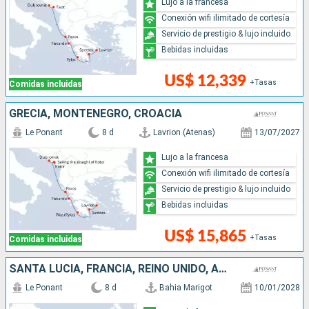
Lujo a la francesa
Conexión wifi ilimitado de cortesía
Servicio de prestigio & lujo incluido
Bebidas incluidas
US$ 12,339
+Tasas
Comidas incluidas
GRECIA, MONTENEGRO, CROACIA
Le Ponant
8 d
Lavrion (Atenas)
13/07/2027
Lujo a la francesa
Conexión wifi ilimitado de cortesía
Servicio de prestigio & lujo incluido
Bebidas incluidas
US$ 15,865
+Tasas
Comidas incluidas
SANTA LUCIA, FRANCIA, REINO UNIDO, ANTIGUA Y BARBUDA
Le Ponant
8 d
Bahia Marigot
10/01/2028