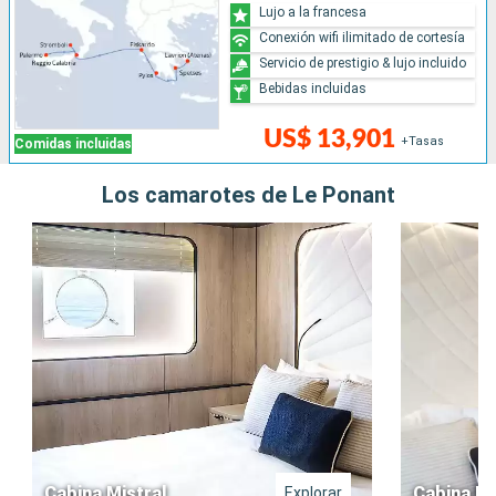
Lujo a la francesa
Conexión wifi ilimitado de cortesía
Servicio de prestigio & lujo incluido
Bebidas incluidas
US$ 13,901
+Tasas
Comidas incluidas
Los camarotes de Le Ponant
Cabina Mistral
Cabina Pr
Explorar