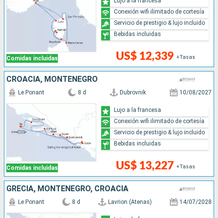
Lujo a la francesa
Conexión wifi ilimitado de cortesía
Servicio de prestigio & lujo incluido
Bebidas incluidas
US$ 12,339
+Tasas
Comidas incluidas
CROACIA, MONTENEGRO
Le Ponant
8 d
Dubrovnik
10/08/2027
Lujo a la francesa
Conexión wifi ilimitado de cortesía
Servicio de prestigio & lujo incluido
Bebidas incluidas
US$ 13,227
+Tasas
Comidas incluidas
GRECIA, MONTENEGRO, CROACIA
Le Ponant
8 d
Lavrion (Atenas)
14/07/2028