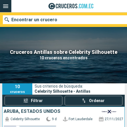
Encontrar un crucero
Nuestros destinos
Cruceros Antillas sobre Celebrity Silhouette
10 cruceros encontrados
Fecha de salida
Puertos
Compañías
10
Sus criterios de búsqueda:
Buscar
Celebrity Silhouette - Antillas
cruceros
Filtrar
Ordenar
ARUBA, ESTADOS UNIDOS
Celebrity Silhouette
9 d
Fort Lauderdale
27/11/2027