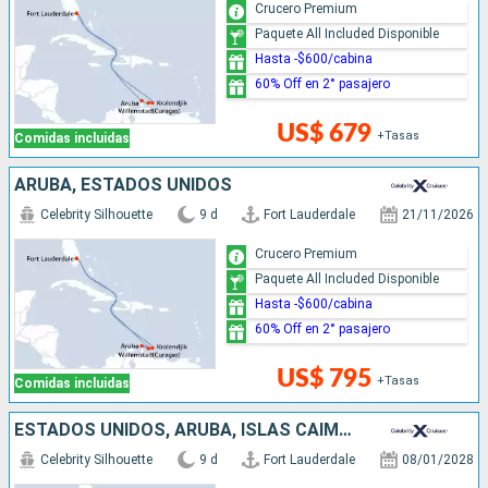
Crucero Premium
Paquete All Included Disponible
Hasta -$600/cabina
60% Off en 2° pasajero
US$ 679
+Tasas
Comidas incluidas
ARUBA, ESTADOS UNIDOS
Celebrity Silhouette
9 d
Fort Lauderdale
21/11/2026
Crucero Premium
Paquete All Included Disponible
Hasta -$600/cabina
60% Off en 2° pasajero
US$ 795
+Tasas
Comidas incluidas
ESTADOS UNIDOS, ARUBA, ISLAS CAIMÁN
Celebrity Silhouette
9 d
Fort Lauderdale
08/01/2028