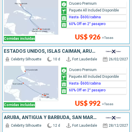
Crucero Premium
Paquete All Included Disponible
Hasta -$600/cabina
60% Off en 2° pasajero
US$ 926
+Tasas
Comidas incluidas
ESTADOS UNIDOS, ISLAS CAIMÁN, ARUBA
Celebrity Silhouette
10 d
Fort Lauderdale
26/02/2027
Crucero Premium
Paquete All Included Disponible
Hasta -$600/cabina
60% Off en 2° pasajero
US$ 992
+Tasas
Comidas incluidas
ARUBA, ANTIGUA Y BARBUDA, SAN MARTÍN, ESTADOS UNIDOS
Celebrity Silhouette
12 d
Fort Lauderdale
28/12/2027