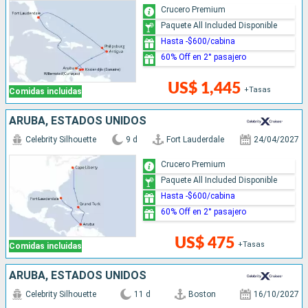
Crucero Premium
Paquete All Included Disponible
Hasta -$600/cabina
60% Off en 2° pasajero
US$ 1,445
+Tasas
Comidas incluidas
ARUBA, ESTADOS UNIDOS
Celebrity Silhouette
9 d
Fort Lauderdale
24/04/2027
Crucero Premium
Paquete All Included Disponible
Hasta -$600/cabina
60% Off en 2° pasajero
US$ 475
+Tasas
Comidas incluidas
ARUBA, ESTADOS UNIDOS
Celebrity Silhouette
11 d
Boston
16/10/2027