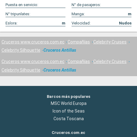
Puesta en servicio:
N° de pasajeros:
N° tripunlates:
Manga:
m
Eslora:
m
Velocidad:
Nudos
Cruceros www.cruceros.com.ec
Compañías
Celebrity Cruises
Celebrity Silhouette
Cruceros Antillas
Cruceros www.cruceros.com.ec
Compañías
Celebrity Cruises
Celebrity Silhouette
Cruceros Antillas
Barcos más populares
MSC World Europa
Icon of the Seas
Costa Toscana
Cruceros.com.ec