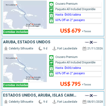
Crucero Premium
Paquete All Included Disponible
Hasta -$600/cabina
60% Off en 2° pasajero
US$ 679
+Tasas
Comidas incluidas
ARUBA, ESTADOS UNIDOS
Celebrity Silhouette
9 d
Fort Lauderdale
21/11/2026
Crucero Premium
Paquete All Included Disponible
Hasta -$600/cabina
60% Off en 2° pasajero
US$ 795
+Tasas
Comidas incluidas
ESTADOS UNIDOS, ARUBA, ISLAS CAIMÁN
Celebrity Silhouette
9 d
Fort Lauderdale
08/01/2028