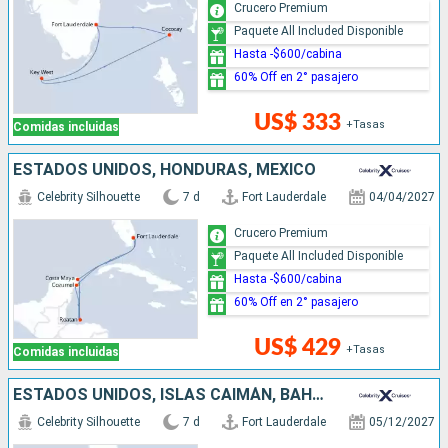
Crucero Premium
Paquete All Included Disponible
Hasta -$600/cabina
60% Off en 2° pasajero
US$ 333
+Tasas
Comidas incluidas
ESTADOS UNIDOS, HONDURAS, MÉXICO
Celebrity Silhouette
7 d
Fort Lauderdale
04/04/2027
Crucero Premium
Paquete All Included Disponible
Hasta -$600/cabina
60% Off en 2° pasajero
US$ 429
+Tasas
Comidas incluidas
ESTADOS UNIDOS, ISLAS CAIMÁN, BAHAMAS
Celebrity Silhouette
7 d
Fort Lauderdale
05/12/2027