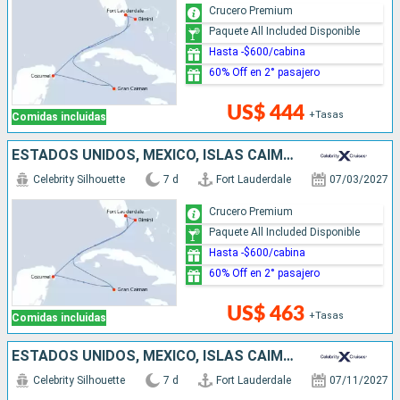
Crucero Premium
Paquete All Included Disponible
Hasta -$600/cabina
60% Off en 2° pasajero
US$ 444
+Tasas
Comidas incluidas
ESTADOS UNIDOS, MÉXICO, ISLAS CAIMÁN, BAHAMAS
Celebrity Silhouette
7 d
Fort Lauderdale
07/03/2027
Crucero Premium
Paquete All Included Disponible
Hasta -$600/cabina
60% Off en 2° pasajero
US$ 463
+Tasas
Comidas incluidas
ESTADOS UNIDOS, MÉXICO, ISLAS CAIMÁN
Celebrity Silhouette
7 d
Fort Lauderdale
07/11/2027