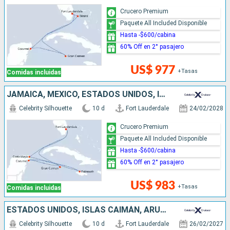
Crucero Premium
Paquete All Included Disponible
Hasta -$600/cabina
60% Off en 2° pasajero
US$ 977
+Tasas
Comidas incluidas
JAMAICA, MÉXICO, ESTADOS UNIDOS, ISLAS CAIMÁN
Celebrity Silhouette
10 d
Fort Lauderdale
24/02/2028
Crucero Premium
Paquete All Included Disponible
Hasta -$600/cabina
60% Off en 2° pasajero
US$ 983
+Tasas
Comidas incluidas
ESTADOS UNIDOS, ISLAS CAIMÁN, ARUBA
Celebrity Silhouette
10 d
Fort Lauderdale
26/02/2027