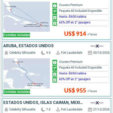
Crucero Premium
Paquete All Included Disponible
Hasta -$600/cabina
60% Off en 2° pasajero
US$ 914
+Tasas
Comidas incluidas
ARUBA, ESTADOS UNIDOS
Celebrity Silhouette
9 d
Fort Lauderdale
30/10/2026
Crucero Premium
Paquete All Included Disponible
Hasta -$600/cabina
60% Off en 2° pasajero
US$ 955
+Tasas
Comidas incluidas
ESTADOS UNIDOS, ISLAS CAIMÁN, MÉXICO, BAHAMAS
Celebrity Silhouette
7 d
Fort Lauderdale
27/12/2026