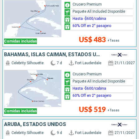
Crucero Premium
Paquete All Included Disponible
Hasta -$600/cabina
60% Off en 2° pasajero
US$ 483
+Tasas
Comidas incluidas
BAHAMAS, ISLAS CAIMÁN, ESTADOS UNIDOS
Celebrity Silhouette
7 d
Fort Lauderdale
21/11/2027
Crucero Premium
Paquete All Included Disponible
Hasta -$600/cabina
60% Off en 2° pasajero
US$ 519
+Tasas
Comidas incluidas
ARUBA, ESTADOS UNIDOS
Celebrity Silhouette
9 d
Fort Lauderdale
27/11/2027