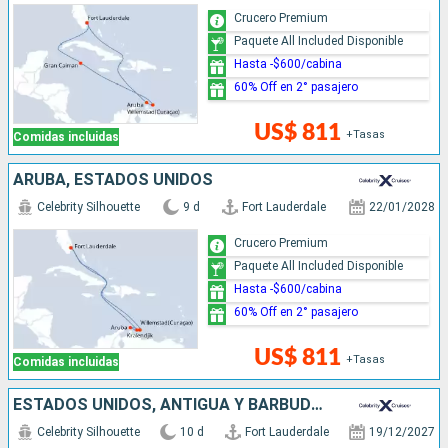
Crucero Premium
Paquete All Included Disponible
Hasta -$600/cabina
60% Off en 2° pasajero
US$ 811
+Tasas
Comidas incluidas
ARUBA, ESTADOS UNIDOS
Celebrity Silhouette
9 d
Fort Lauderdale
22/01/2028
Crucero Premium
Paquete All Included Disponible
Hasta -$600/cabina
60% Off en 2° pasajero
US$ 811
+Tasas
Comidas incluidas
ESTADOS UNIDOS, ANTIGUA Y BARBUDA, SAN MARTÍN
Celebrity Silhouette
10 d
Fort Lauderdale
19/12/2027