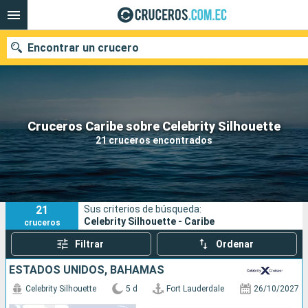
Encontrar un crucero
Nuestros destinos
Cruceros Caribe sobre Celebrity Silhouette
21 cruceros encontrados
Fecha de salida
Puertos
Compañías
21
Sus criterios de búsqueda:
Buscar
Celebrity Silhouette - Caribe
cruceros
Filtrar
Ordenar
ESTADOS UNIDOS, BAHAMAS
Celebrity Silhouette
5 d
Fort Lauderdale
26/10/2027