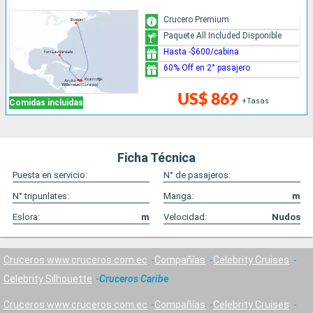
Crucero Premium
Paquete All Included Disponible
Hasta -$600/cabina
60% Off en 2° pasajero
US$ 869
+Tasas
Comidas incluidas
Ficha Técnica
Puesta en servicio:
N° de pasajeros:
N° tripunlates:
Manga:
m
Eslora:
m
Velocidad:
Nudos
Cruceros www.cruceros.com.ec
Compañías
Celebrity Cruises
Celebrity Silhouette
Cruceros Caribe
Cruceros www.cruceros.com.ec
Compañías
Celebrity Cruises