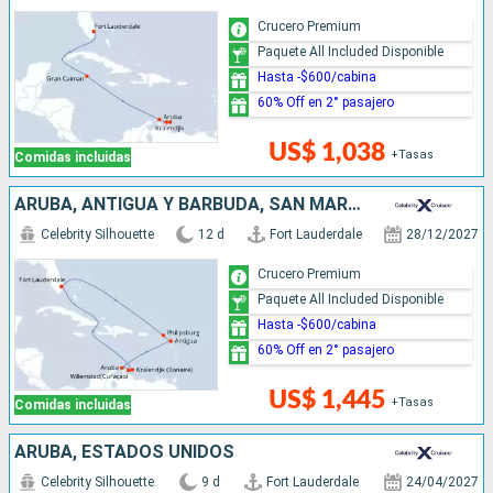
Crucero Premium
Paquete All Included Disponible
Hasta -$600/cabina
60% Off en 2° pasajero
US$ 1,038
+Tasas
Comidas incluidas
ARUBA, ANTIGUA Y BARBUDA, SAN MARTÍN, ESTADOS UNIDOS
Celebrity Silhouette
12 d
Fort Lauderdale
28/12/2027
Crucero Premium
Paquete All Included Disponible
Hasta -$600/cabina
60% Off en 2° pasajero
US$ 1,445
+Tasas
Comidas incluidas
ARUBA, ESTADOS UNIDOS
Celebrity Silhouette
9 d
Fort Lauderdale
24/04/2027