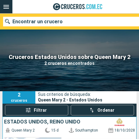
Encontrar un crucero
Nuestros destinos
Cruceros Estados Unidos sobre Queen Mary 2
2 cruceros encontrados
Fecha de salida
Puertos
Compañías
2
Sus criterios de búsqueda:
Buscar
Queen Mary 2 - Estados Unidos
cruceros
Filtrar
Ordenar
ESTADOS UNIDOS, REINO UNIDO
Queen Mary 2
15 d
Southampton
18/10/2028