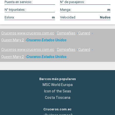
Puesta en servicio:
N° de pasajeros:
N° tripunlates:
Manga:
m
Eslora:
m
Velocidad:
Nudos
Cruceros www.cruceros.com.ec
Compañías
Cunard
Queen Mary 2
Cruceros Estados Unidos
Cruceros www.cruceros.com.ec
Compañías
Cunard
Queen Mary 2
Cruceros Estados Unidos
Barcos más populares
MSC World Europa
Icon of the Seas
Costa Toscana
Cruceros.com.ec