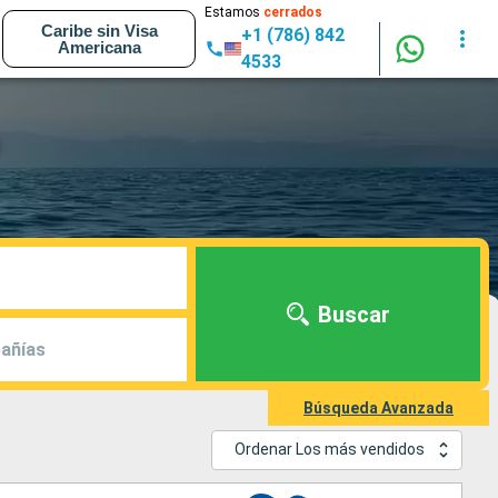
Estamos
cerrados
Caribe sin Visa
+1 (786) 842
Americana
4533
Buscar
añías
Búsqueda Avanzada
Ordenar Los más vendidos