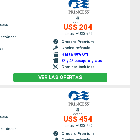
desde
ncess
US$ 204
Tasas: +US$ 645
 estándar
Crucero Premium
Cocina refinada
27
Hasta 40% Off
3º y 4º pasajero gratis
Comidas incluidas
VER LAS OFERTAS
desde
ncess
US$ 454
Tasas: +US$ 720
 estándar
Crucero Premium
Cocina refinada