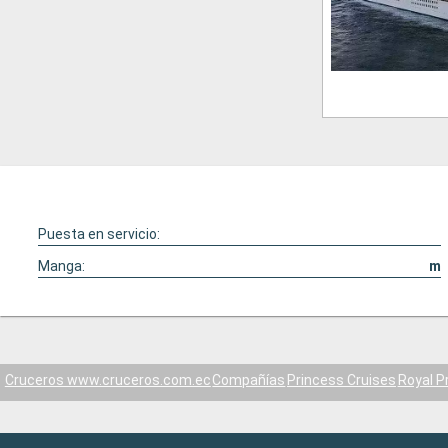
Puesta en servicio:
Manga:
m
Cruceros www.cruceros.com.ec
Compañías
Princess Cruises
Royal P