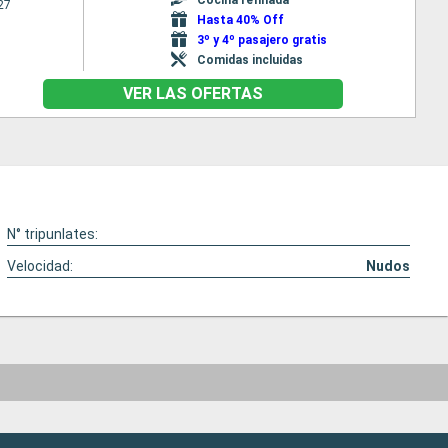
27
Hasta 40% Off
3º y 4º pasajero gratis
Comidas incluidas
VER LAS OFERTAS
N° tripunlates:
Velocidad:
Nudos