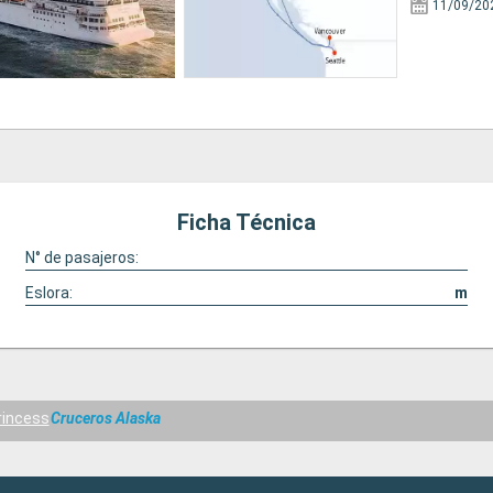
11/09/20
Ficha Técnica
N° de pasajeros:
Eslora:
m
rincess
Cruceros Alaska