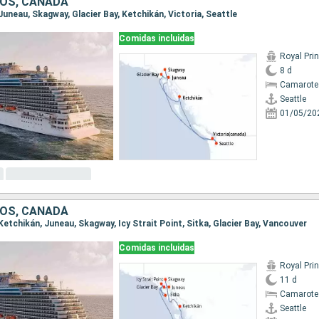
OS, CANADÁ
, Juneau, Skagway, Glacier Bay, Ketchikán, Victoria, Seattle
Comidas incluidas
Royal Pri
8 d
Camarote
Seattle
01/05/20
OS, CANADÁ
, Ketchikán, Juneau, Skagway, Icy Strait Point, Sitka, Glacier Bay, Vancouver
Comidas incluidas
Royal Pri
11 d
Camarote
Seattle