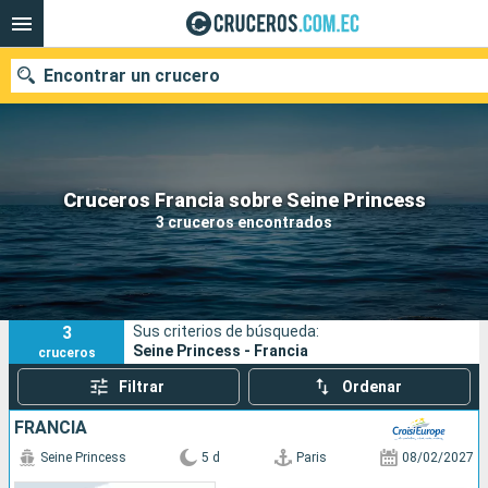
Encontrar un crucero
Nuestros destinos
Cruceros Francia sobre Seine Princess
3 cruceros encontrados
Fecha de salida
Puertos
Compañías
3
Sus criterios de búsqueda:
Buscar
Seine Princess - Francia
cruceros
Filtrar
Ordenar
FRANCIA
Seine Princess
5 d
Paris
08/02/2027