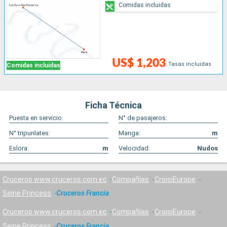
Comidas incluidas
US$ 1,203
Tasas incluidas
Comidas incluidas
Ficha Técnica
Puesta en servicio:
N° de pasajeros:
N° tripunlates:
Manga:
m
Eslora:
m
Velocidad:
Nudos
Cruceros www.cruceros.com.ec
Compañías
CroisiEurope
Seine Princess
Cruceros Francia
Cruceros www.cruceros.com.ec
Compañías
CroisiEurope
Seine Princess
Cruceros Francia