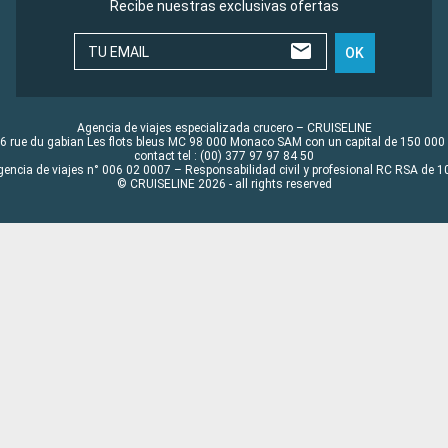
Recibe nuestras exclusivas ofertas
TU EMAIL
OK
Agencia de viajes especializada crucero – CRUISELINE
6 rue du gabian Les flots bleus MC 98 000 Monaco SAM con un capital de 150 000
contact tel : (00) 377 97 97 84 50
gencia de viajes n° 006 02 0007 – Responsabilidad civil y profesional RC RSA de
© CRUISELINE 2026 - all rights reserved