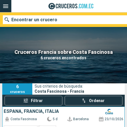
Encontrar un crucero
Nuestros destinos
Cruceros Francia sobre Costa Fascinosa
6 cruceros encontrados
Fecha de salida
Puertos
Compañías
6
Sus criterios de búsqueda:
Buscar
Costa Fascinosa - Francia
cruceros
Filtrar
Ordenar
ESPAÑA, FRANCIA, ITALIA
Costa Fascinosa
5 d
Barcelona
23/10/2026