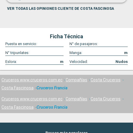
VER TODAS LAS OPINIONES CLIENTE DE COSTA FASCINOSA
Ficha Técnica
Puesta en servicio:
N° de pasajeros:
N° tripunlates:
Manga:
m
Eslora:
m
Velocidad:
Nudos
Cruceros www.cruceros.com.ec
Compañías
Costa Cruceros
Costa Fascinosa
Cruceros Francia
Cruceros www.cruceros.com.ec
Compañías
Costa Cruceros
Costa Fascinosa
Cruceros Francia
Barcos más populares