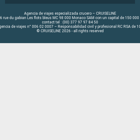
Agencia de viajes especializada crucero – CRUISELINE
6 rue du gabian Les flots bleus MC 98 000 Monaco SAM con un capital de 150 000
contact tel : (00) 377 97 97 84 50
gencia de viajes n° 006 02 0007 – Responsabilidad civil y profesional RC RSA de
© CRUISELINE 2026 - all rights reserved