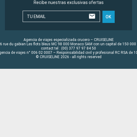
Recibe nuestras exclusivas ofertas
TU EMAIL
OK
Agencia de viajes especializada crucero – CRUISELINE
6 rue du gabian Les flots bleus MC 98 000 Monaco SAM con un capital de 150 000
contact tel : (00) 377 97 97 84 50
gencia de viajes n° 006 02 0007 – Responsabilidad civil y profesional RC RSA de
© CRUISELINE 2026 - all rights reserved