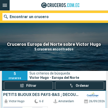
Encontrar un crucero
Nuestros destinos
Cruceros Europa del Norte sobre Victor Hugo
5 cruceros encontrados
Fecha de salida
Puertos
Compañías
5
Sus criterios de búsqueda:
Buscar
Victor Hugo - Europa del Norte
cruceros
Filtrar
Ordenar
PETITS BIJOUX DES PAYS-BAS ; DÉCOUVREZ DES TRÉSORS CACHÉS AU CHARME UNIQUE
Victor Hugo
6 d
Amsterdam
26/09/2026