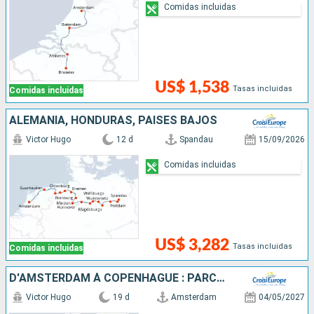
Comidas incluidas
US$ 1,538
Tasas incluidas
Comidas incluidas
ALEMANIA, HONDURAS, PAISES BAJOS
Victor Hugo
12 d
Spandau
15/09/2026
Comidas incluidas
US$ 3,282
Tasas incluidas
Comidas incluidas
D'AMSTERDAM À COPENHAGUE : PARCOUREZ LES CANAUX DU NORD EN CROISIÈRE, L'ELBE, LA HAVEL, L'ODER ET LA MER BALTIQUE
Victor Hugo
19 d
Amsterdam
04/05/2027