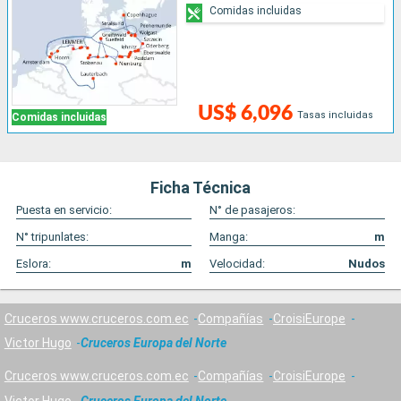
Comidas incluidas
US$ 6,096
Tasas incluidas
Comidas incluidas
Ficha Técnica
Puesta en servicio:
N° de pasajeros:
N° tripunlates:
Manga:
m
Eslora:
m
Velocidad:
Nudos
Cruceros www.cruceros.com.ec
Compañías
CroisiEurope
Victor Hugo
Cruceros Europa del Norte
Cruceros www.cruceros.com.ec
Compañías
CroisiEurope
Victor Hugo
Cruceros Europa del Norte