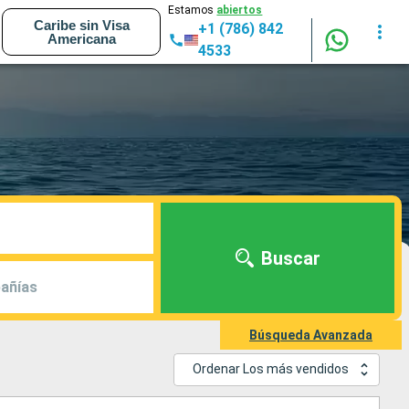
Estamos
abiertos
Caribe sin Visa
+1 (786) 842
Americana
4533
Buscar
añías
Búsqueda Avanzada
Ordenar Los más vendidos