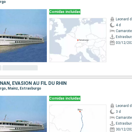
urgo
Comidas incluidas
Leonard d
4 d
Camarote 
Estrasbur
03/12/20
NAN, ÉVASION AU FIL DU RHIN
urgo, Mainz, Estrasburgo
Comidas incluidas
Leonard d
3 d
Camarote 
Estrasbur
30/12/20