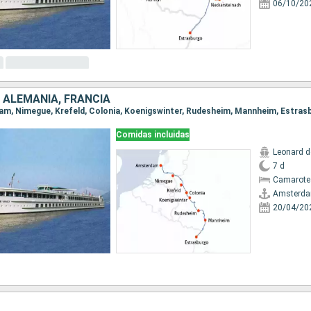
06/10/20
 ALEMANIA, FRANCIA
dam, Nimegue, Krefeld, Colonia, Koenigswinter, Rudesheim, Mannheim, Estras
Comidas incluidas
Leonard d
7 d
Camarote 
Amsterd
20/04/20