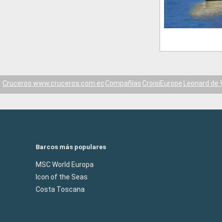
Cruceros www.cruceros.com.ec
Compañías
CroisiEurope
Leonard de 
Barcos más populares
MSC World Europa
Icon of the Seas
Costa Toscana