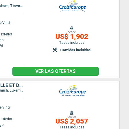
Itinerario : Estrasburgo, Neckarsteinach, Heidelberg, Mainz, Frankfurt, Rudesheim, Coblenza, Cochem, Treveris, Saarburg, Remich, Luxembourg City, Remich
e Vinci
desde
exterior
US$ 1,902
go
Tasas incluidas
26
Comidas incluidas
VER LAS OFERTAS
4 FLEUVES : LES VALLÉES DU NECKAR, DU RHIN ROMANTIQUE, DE LA MOSELLE ET DE LA SARRE
Itinerario : Estrasburgo, Neckarsteinach, Heidelberg, Rudesheim, Cochem, Treveris, Saarburg, Remich, Luxembourg City, Remich
e Vinci
desde
exterior
US$ 2,057
go
Tasas incluidas