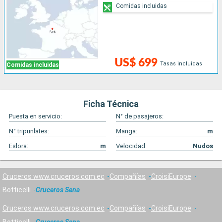
Comidas incluidas
US$ 699
Tasas incluidas
Comidas incluidas
Ficha Técnica
Puesta en servicio:
N° de pasajeros:
N° tripunlates:
Manga:
m
Eslora:
m
Velocidad:
Nudos
Cruceros www.cruceros.com.ec
Compañías
CroisiEurope
Botticelli
Cruceros Sena
Cruceros www.cruceros.com.ec
Compañías
CroisiEurope
Botticelli
Cruceros Sena