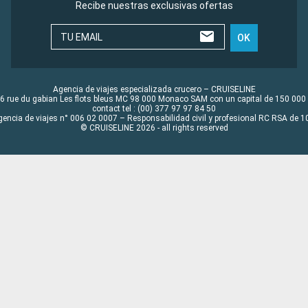
Recibe nuestras exclusivas ofertas
TU EMAIL
OK
Agencia de viajes especializada crucero – CRUISELINE
6 rue du gabian Les flots bleus MC 98 000 Monaco SAM con un capital de 150 000
contact tel : (00) 377 97 97 84 50
gencia de viajes n° 006 02 0007 – Responsabilidad civil y profesional RC RSA de
© CRUISELINE 2026 - all rights reserved