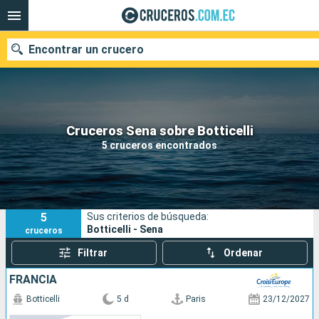
Encontrar un crucero
Nuestros destinos
Cruceros Sena sobre Botticelli
5 cruceros encontrados
Fecha de salida
Puertos
Compañías
5
Sus criterios de búsqueda:
Buscar
Botticelli - Sena
cruceros
Filtrar
Ordenar
FRANCIA
Botticelli
5 d
Paris
23/12/2027