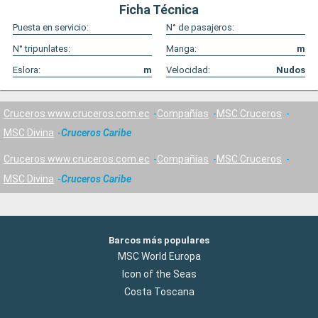
Ficha Técnica
Puesta en servicio:
N° de pasajeros:
N° tripunlates:
Manga:
m
Eslora:
m
Velocidad:
Nudos
Cruceros www.cruceros.com.ec
Compañías
MSC Cruceros
MSC Divina
Cruceros Caribe
Cruceros www.cruceros.com.ec
Compañías
MSC Cruceros
MSC Divina
Cruceros Caribe
Barcos más populares
MSC World Europa
Icon of the Seas
Costa Toscana