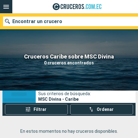
Encontrar un crucero
Nuestros destinos
Cruceros Caribe sobre MSC Divina
0 cruceros encontrados
Fecha de salida
Puertos
Compañías
Sus criterios de búsqueda:
Buscar
MSC Divina - Caribe
Filtrar
Ordenar
En estos momentos no hay cruceros disponibles.