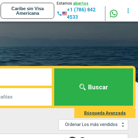
Estamos
abiertos
Caribe sin Visa
+1 (786) 842
Americana
4533
Buscar
añías
Búsqueda Avanzada
Ordenar Los más vendidos