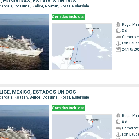
CE, HONDURAS, ESTADOS UNIDOS
uderdale, Cozumel, Belice, Roatan, Fort Lauderdale
Comidas incluidas
Regal Pri
8 d
Camarote
Fort Laud
24/10/20
LICE, MÉXICO, ESTADOS UNIDOS
uderdale, Roatan, Belice, Cozumel, Fort Lauderdale
Comidas incluidas
Regal Pri
8 d
Camarote
Fort Laud