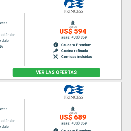
ncess
desde
US$ 594
 estándar
Tasas: +US$ 359
erdale
Crucero Premium
26
Cocina refinada
Comidas incluidas
VER LAS OFERTAS
ncess
desde
US$ 689
 estándar
Tasas: +US$ 359
erdale
Crucero Premium