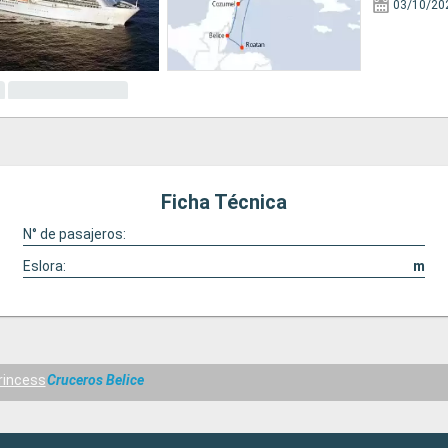
03/10/20
Ficha Técnica
N° de pasajeros:
Eslora:
m
rincess
Cruceros Belice