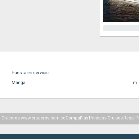
Puesta en servicio:
Manga:
m
Cruceros www.cruceros.com.ec
Compañías
Princess Cruises
Regal P