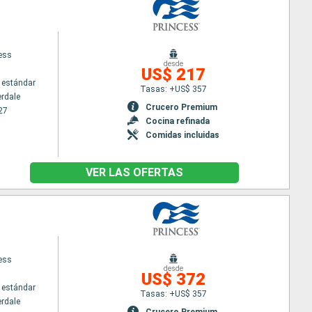
cess
desde
US$ 217
 estándar
Tasas: +US$ 357
erdale
Crucero Premium
27
Cocina refinada
Comidas incluidas
VER LAS OFERTAS
cess
desde
US$ 372
 estándar
Tasas: +US$ 357
erdale
Crucero Premium