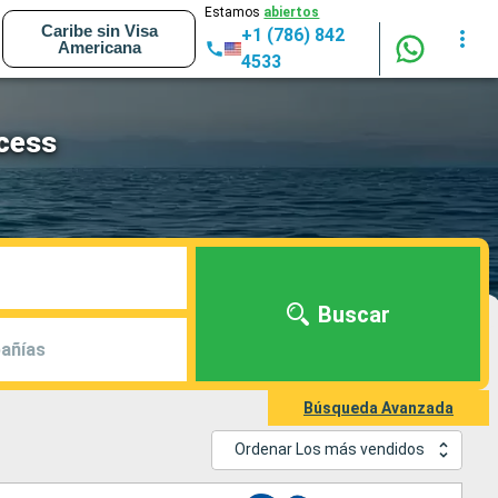
Estamos
abiertos
Caribe sin Visa
+1 (786) 842
Americana
4533
ncess
Buscar
añías
Búsqueda Avanzada
Ordenar Los más vendidos