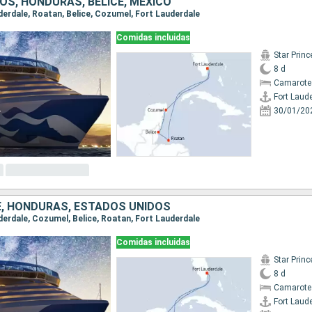
OS, HONDURAS, BELICE, MÉXICO
uderdale, Roatan, Belice, Cozumel, Fort Lauderdale
Comidas incluidas
Star Prin
8 d
Camarote
Fort Laud
30/01/20
CE, HONDURAS, ESTADOS UNIDOS
uderdale, Cozumel, Belice, Roatan, Fort Lauderdale
Comidas incluidas
Star Prin
8 d
Camarote
Fort Laud