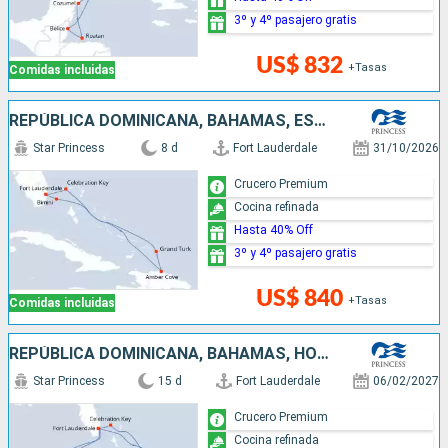
3º y 4º pasajero gratis
US$ 832
+Tasas
Comidas incluidas
REPÚBLICA DOMINICANA, BAHAMAS, ESTADOS UNIDOS
Star Princess
8 d
Fort Lauderdale
31/10/2026
Crucero Premium
Cocina refinada
Hasta 40% Off
3º y 4º pasajero gratis
US$ 840
+Tasas
Comidas incluidas
REPÚBLICA DOMINICANA, BAHAMAS, HONDURAS, BELICE, MÉXICO, ESTADOS UNIDOS
Star Princess
15 d
Fort Lauderdale
06/02/2027
Crucero Premium
Cocina refinada