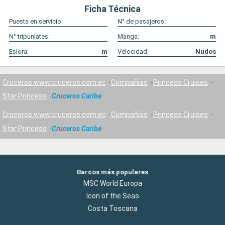
Ficha Técnica
Puesta en servicio:
N° de pasajeros:
N° tripunlates:
Manga:
m
Eslora:
m
Velocidad:
Nudos
Cruceros www.cruceros.com.ec
Compañías
Princess Cruises
Star Princess
Cruceros Caribe
Cruceros www.cruceros.com.ec
Compañías
Princess Cruises
Star Princess
Cruceros Caribe
Barcos más populares
MSC World Europa
Icon of the Seas
Costa Toscana