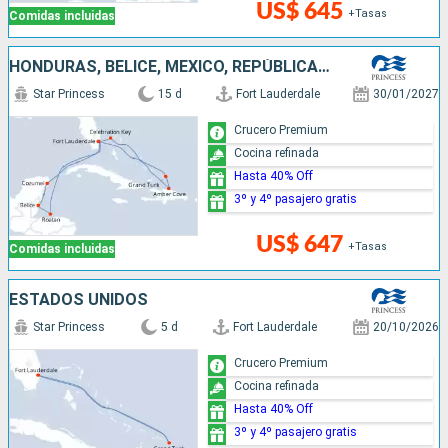
US$ 645
+Tasas
Comidas incluidas
HONDURAS, BELICE, MÉXICO, REPÚBLICA DOMINICANA, BAHAMAS, ESTADOS UNIDOS
Star Princess
15 d
Fort Lauderdale
30/01/2027
Crucero Premium
Cocina refinada
Hasta 40% Off
3º y 4º pasajero gratis
US$ 647
+Tasas
Comidas incluidas
ESTADOS UNIDOS
Star Princess
5 d
Fort Lauderdale
20/10/2026
Crucero Premium
Cocina refinada
Hasta 40% Off
3º y 4º pasajero gratis