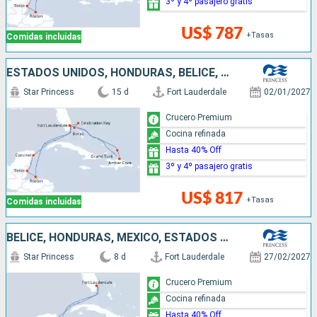
3º y 4º pasajero gratis
US$ 787
+Tasas
Comidas incluidas
ESTADOS UNIDOS, HONDURAS, BELICE, MÉXICO, REPÚBLICA DOMINICANA, BAHAMAS
Star Princess
15 d
Fort Lauderdale
02/01/2027
Crucero Premium
Cocina refinada
Hasta 40% Off
3º y 4º pasajero gratis
US$ 817
+Tasas
Comidas incluidas
BELICE, HONDURAS, MÉXICO, ESTADOS UNIDOS
Star Princess
8 d
Fort Lauderdale
27/02/2027
Crucero Premium
Cocina refinada
Hasta 40% Off