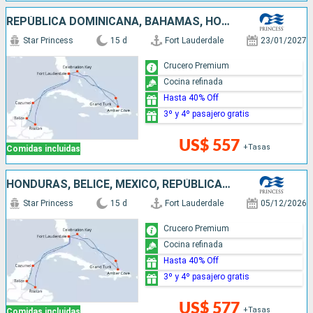
REPÚBLICA DOMINICANA, BAHAMAS, HONDURAS, BELICE, MÉXICO, ESTADOS UNIDOS
Star Princess
15 d
Fort Lauderdale
23/01/2027
Crucero Premium
Cocina refinada
Hasta 40% Off
3º y 4º pasajero gratis
US$ 557
+Tasas
Comidas incluidas
HONDURAS, BELICE, MÉXICO, REPÚBLICA DOMINICANA, BAHAMAS, ESTADOS UNIDOS
Star Princess
15 d
Fort Lauderdale
05/12/2026
Crucero Premium
Cocina refinada
Hasta 40% Off
3º y 4º pasajero gratis
US$ 577
+Tasas
Comidas incluidas