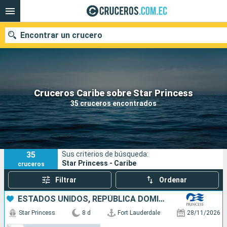
Encontrar un crucero
Nuestros destinos
Cruceros Caribe sobre Star Princess
35 cruceros encontrados
Fecha de salida
Puertos
Compañías
35
Sus criterios de búsqueda:
Buscar
Star Princess - Caribe
cruceros
Filtrar
Ordenar
ESTADOS UNIDOS, REPÚBLICA DOMINICANA, BAHAMAS
Star Princess
8 d
Fort Lauderdale
28/11/2026