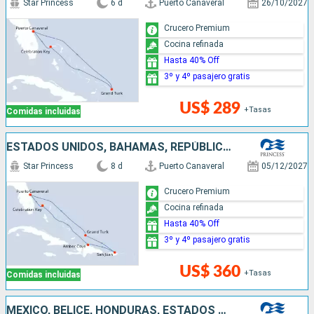
Star Princess
6 d
Puerto Canaveral
26/10/2027
Crucero Premium
Cocina refinada
Hasta 40% Off
3º y 4º pasajero gratis
US$ 289
+Tasas
Comidas incluidas
ESTADOS UNIDOS, BAHAMAS, REPÚBLICA DOMINICANA, PUERTO RICO
Star Princess
8 d
Puerto Canaveral
05/12/2027
Crucero Premium
Cocina refinada
Hasta 40% Off
3º y 4º pasajero gratis
US$ 360
+Tasas
Comidas incluidas
MÉXICO, BELICE, HONDURAS, ESTADOS UNIDOS