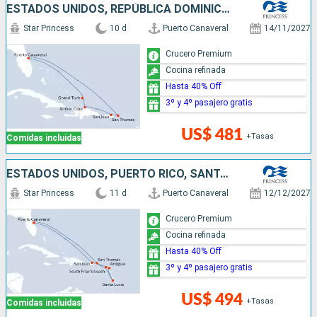
ESTADOS UNIDOS, REPÚBLICA DOMINICANA, PUERTO RICO, SAN MARTÍN
Star Princess
10 d
Puerto Canaveral
14/11/2027
Crucero Premium
Cocina refinada
Hasta 40% Off
3º y 4º pasajero gratis
US$ 481
+Tasas
Comidas incluidas
ESTADOS UNIDOS, PUERTO RICO, SANTA LUCIA, ANTIGUA Y BARBUDA
Star Princess
11 d
Puerto Canaveral
12/12/2027
Crucero Premium
Cocina refinada
Hasta 40% Off
3º y 4º pasajero gratis
US$ 494
+Tasas
Comidas incluidas