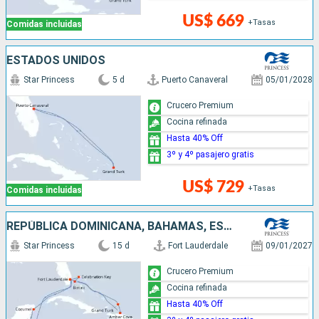
US$ 669
+Tasas
Comidas incluidas
ESTADOS UNIDOS
Star Princess
5 d
Puerto Canaveral
05/01/2028
Crucero Premium
Cocina refinada
Hasta 40% Off
3º y 4º pasajero gratis
US$ 729
+Tasas
Comidas incluidas
REPÚBLICA DOMINICANA, BAHAMAS, ESTADOS UNIDOS, HONDURAS, BELICE, MÉXICO
Star Princess
15 d
Fort Lauderdale
09/01/2027
Crucero Premium
Cocina refinada
Hasta 40% Off