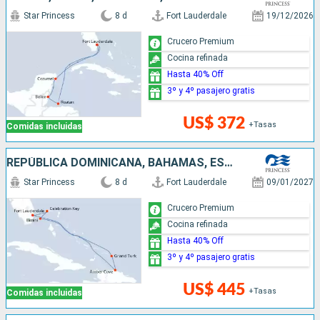
Star Princess
8 d
Fort Lauderdale
19/12/2026
Crucero Premium
Cocina refinada
Hasta 40% Off
3º y 4º pasajero gratis
US$ 372
+Tasas
Comidas incluidas
REPÚBLICA DOMINICANA, BAHAMAS, ESTADOS UNIDOS
Star Princess
8 d
Fort Lauderdale
09/01/2027
Crucero Premium
Cocina refinada
Hasta 40% Off
3º y 4º pasajero gratis
US$ 445
+Tasas
Comidas incluidas