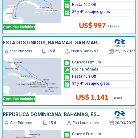
Hasta 40% Off
3º y 4º pasajero gratis
US$ 997
+Tasas
Comidas incluidas
ESTADOS UNIDOS, BAHAMAS, SAN MARTÍN, SANTA LUCIA, ANTIGUA Y BARBUDA
Star Princess
15 d
Puerto Canaveral
22/12/2027
Crucero Premium
Cocina refinada
Hasta 40% Off
3º y 4º pasajero gratis
US$ 1,141
+Tasas
Comidas incluidas
REPÚBLICA DOMINICANA, BAHAMAS, ESTADOS UNIDOS, HONDURAS, BELICE, MÉXICO
Star Princess
15 d
Fort Lauderdale
20/03/2027
Crucero Premium