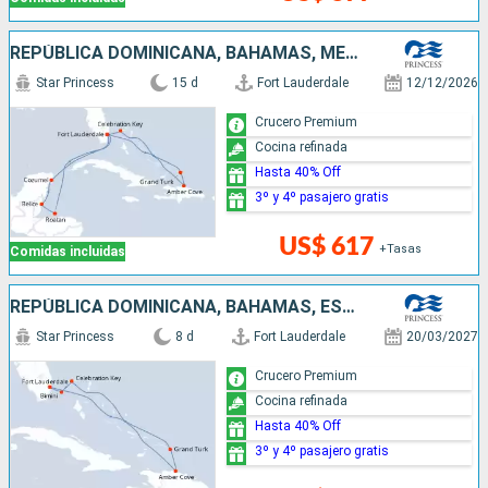
REPÚBLICA DOMINICANA, BAHAMAS, MÉXICO, BELICE, HONDURAS, ESTADOS UNIDOS
Star Princess
15 d
Fort Lauderdale
12/12/2026
Crucero Premium
Cocina refinada
Hasta 40% Off
3º y 4º pasajero gratis
US$ 617
+Tasas
Comidas incluidas
REPÚBLICA DOMINICANA, BAHAMAS, ESTADOS UNIDOS
Star Princess
8 d
Fort Lauderdale
20/03/2027
Crucero Premium
Cocina refinada
Hasta 40% Off
3º y 4º pasajero gratis