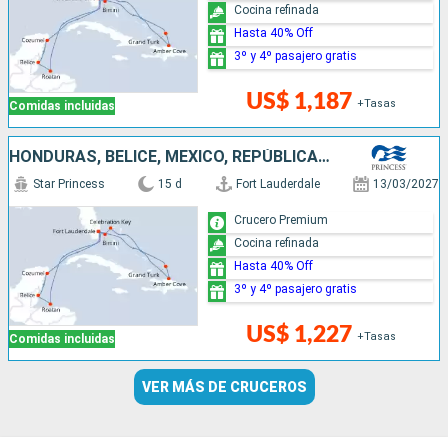
Cocina refinada
Hasta 40% Off
3º y 4º pasajero gratis
US$ 1,187
+Tasas
Comidas incluidas
HONDURAS, BELICE, MÉXICO, REPÚBLICA DOMINICANA, BAHAMAS, ESTADOS UNIDOS
Star Princess
15 d
Fort Lauderdale
13/03/2027
Crucero Premium
Cocina refinada
Hasta 40% Off
3º y 4º pasajero gratis
US$ 1,227
+Tasas
Comidas incluidas
VER MÁS DE CRUCEROS