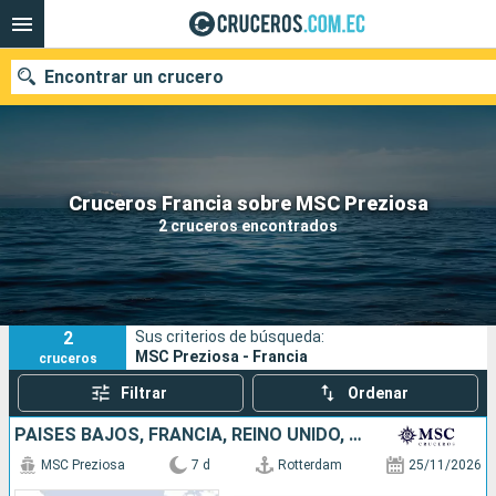
Encontrar un crucero
Nuestros destinos
Cruceros Francia sobre MSC Preziosa
2 cruceros encontrados
Fecha de salida
Puertos
Compañías
2
Sus criterios de búsqueda:
Buscar
MSC Preziosa - Francia
cruceros
Filtrar
Ordenar
PAISES BAJOS, FRANCIA, REINO UNIDO, ALEMANIA
MSC Preziosa
7 d
Rotterdam
25/11/2026