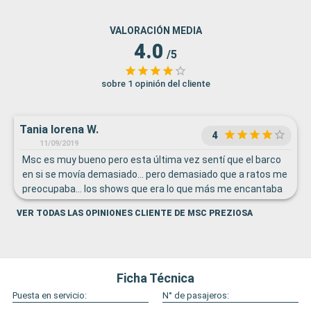
VALORACIÓN MEDIA
4.0
/5
sobre 1 opinión del cliente
Tania lorena W.
4
11/09/2019
Msc es muy bueno pero esta última vez sentí que el barco
en si se movía demasiado... pero demasiado que a ratos me
preocupaba... los shows que era lo que más me encantaba
no los encontré buenos esta vez. La comida es buena y mi
VER TODAS LAS OPINIONES CLIENTE DE MSC PREZIOSA
camarote grande y cómodo
Ficha Técnica
Puesta en servicio:
N° de pasajeros: