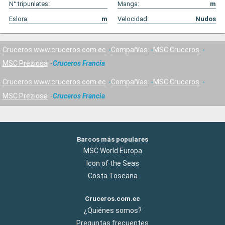
N° tripunlates:
Manga:
m
Eslora:
m
Velocidad:
Nudos
Cruceros www.cruceros.com.ec
Compañías
MSC Cruceros
MSC Preziosa
Cruceros Francia
Cruceros www.cruceros.com.ec
Compañías
MSC Cruceros
MSC Preziosa
Cruceros Francia
Barcos más populares
MSC World Europa
Icon of the Seas
Costa Toscana
Cruceros.com.ec
¿Quiénes somos?
Preguntas frecuentes