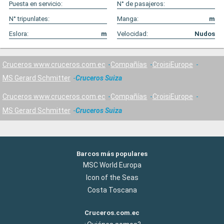
Puesta en servicio:
N° de pasajeros:
N° tripunlates:
Manga:
m
Eslora:
m
Velocidad:
Nudos
Cruceros www.cruceros.com.ec
Compañías
CroisiEurope
MS Gerard Schmitter
Cruceros Suiza
Cruceros www.cruceros.com.ec
Compañías
CroisiEurope
MS Gerard Schmitter
Cruceros Suiza
Barcos más populares
MSC World Europa
Icon of the Seas
Costa Toscana
Cruceros.com.ec