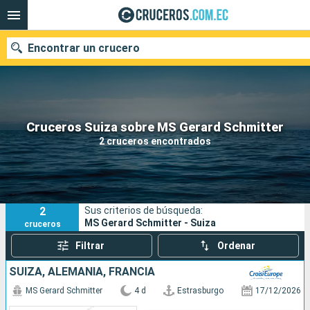
Encontrar un crucero
Nuestros destinos
Cruceros Suiza sobre MS Gerard Schmitter
2 cruceros encontrados
Fecha de salida
Puertos
Compañías
2
Sus criterios de búsqueda:
Buscar
MS Gerard Schmitter - Suiza
cruceros
Filtrar
Ordenar
SUIZA, ALEMANIA, FRANCIA
MS Gerard Schmitter
4 d
Estrasburgo
17/12/2026