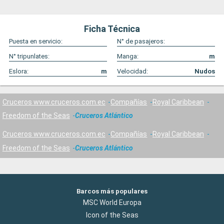
Ficha Técnica
Puesta en servicio:
N° de pasajeros:
N° tripunlates:
Manga:
m
Eslora:
m
Velocidad:
Nudos
Cruceros www.cruceros.com.ec
Compañías
Royal Caribbean
Freedom of the Seas
Cruceros Atlántico
Cruceros www.cruceros.com.ec
Compañías
Royal Caribbean
Freedom of the Seas
Cruceros Atlántico
Barcos más populares
MSC World Europa
Icon of the Seas