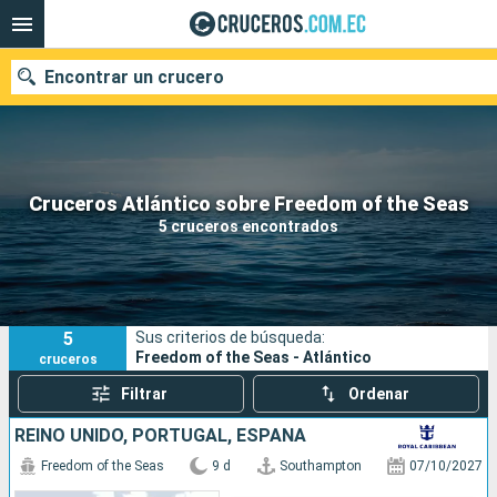
Encontrar un crucero
Nuestros destinos
Cruceros Atlántico sobre Freedom of the Seas
5 cruceros encontrados
Fecha de salida
Puertos
Compañías
5
Sus criterios de búsqueda:
Buscar
Freedom of the Seas - Atlántico
cruceros
Filtrar
Ordenar
REINO UNIDO, PORTUGAL, ESPAÑA
Freedom of the Seas
9 d
Southampton
07/10/2027