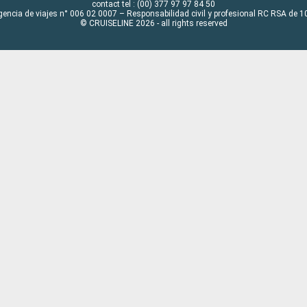
contact tel : (00) 377 97 97 84 50
gencia de viajes n° 006 02 0007 – Responsabilidad civil y profesional RC RSA de
© CRUISELINE 2026 - all rights reserved